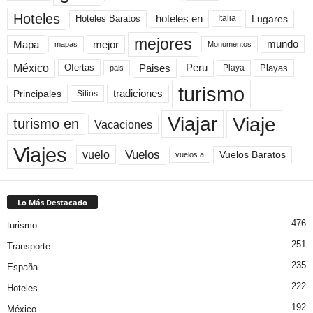
Hoteles
Hoteles Baratos
hoteles en
Lugares
Italia
mejores
Mapa
mejor
mundo
mapas
Monumentos
México
Paises
Peru
Playa
Playas
Ofertas
pais
turismo
Principales
tradiciones
Sitios
Viaje
Viajar
turismo en
Vacaciones
Viajes
Vuelos
vuelo
Vuelos Baratos
vuelos a
Lo Más Destacado
476
turismo
251
Transporte
235
España
222
Hoteles
192
México