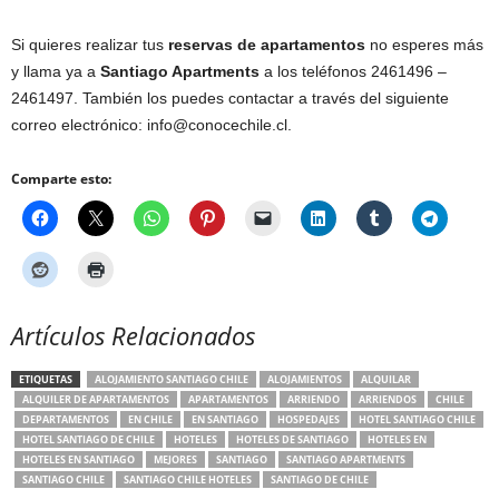
Si quieres realizar tus
reservas de apartamentos
no esperes más
y llama ya a
Santiago Apartments
a los teléfonos 2461496 –
2461497. También los puedes contactar a través del siguiente
correo electrónico:
info@conocechile.cl
.
Comparte esto:
Artículos Relacionados
ETIQUETAS
ALOJAMIENTO SANTIAGO CHILE
ALOJAMIENTOS
ALQUILAR
ALQUILER DE APARTAMENTOS
APARTAMENTOS
ARRIENDO
ARRIENDOS
CHILE
DEPARTAMENTOS
EN CHILE
EN SANTIAGO
HOSPEDAJES
HOTEL SANTIAGO CHILE
HOTEL SANTIAGO DE CHILE
HOTELES
HOTELES DE SANTIAGO
HOTELES EN
HOTELES EN SANTIAGO
MEJORES
SANTIAGO
SANTIAGO APARTMENTS
SANTIAGO CHILE
SANTIAGO CHILE HOTELES
SANTIAGO DE CHILE