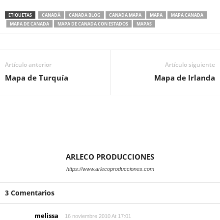
ETIQUETAS
CANADÁ
CANADA BLOG
CANADA MAPA
MAPA
MAPA CANADA
MAPA DE CANADA
MAPA DE CANADA CON ESTADOS
MAPAS
Artículo anterior
Artículo siguiente
Mapa de Turquía
Mapa de Irlanda
ARLECO PRODUCCIONES
https://www.arlecoproducciones.com
3 Comentarios
melissa
16 noviembre 2010 At 17:01