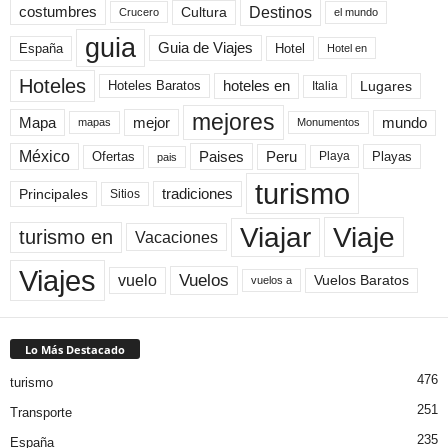
Destinos
Cultura
costumbres
el mundo
Crucero
guia
Guia de Viajes
España
Hotel
Hotel en
Hoteles
Hoteles Baratos
hoteles en
Lugares
Italia
mejores
Mapa
mejor
mundo
mapas
Monumentos
México
Paises
Peru
Playa
Playas
Ofertas
pais
turismo
Principales
tradiciones
Sitios
Viaje
Viajar
turismo en
Vacaciones
Viajes
Vuelos
vuelo
Vuelos Baratos
vuelos a
Lo Más Destacado
476
turismo
251
Transporte
235
España