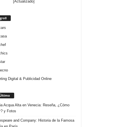
[Actualizado]
groll
cars
casa
chef
chics
star
tecno
ting Digital & Publicidad Online
Último
ria Acqua Alta en Venecia: Reseña, ¿Cómo
r? y Fotos
speare and Company: Historia de la Famosa
ría en París