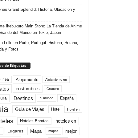
eneo Grand Splendid: Historia, Ubicación y
te Ikebukuro Main Store: La Tienda de Anime
rande del Mundo en Tokio, Japón
ia Lello en Porto, Portugal: Historia, Horario,
da y Fotos
e de Etiquetas
Alojamiento
linea
Alojamiento en
atos
costumbres
Crucero
Destinos
tura
España
el mundo
uia
Guia de Viajes
Hotel
Hotel en
teles
Hoteles Baratos
hoteles en
Mapa
mejor
Lugares
a
mapas