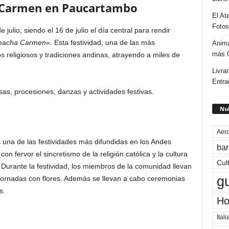
el Carmen en Paucartambo
El At
Fotos
ulio, siendo el 16 de julio el día central para rendir
acha Carmen
«. Esta festividad, una de las más
Anima
más G
 religiosos y tradiciones andinas, atrayendo a miles de
Livrar
Entra
sas, procesiones, danzas y actividades festivas.
Nub
Aero
 una de las festividades más difundidas en los Andes
bar
n fervor el sincretismo de la religión católica y la cultura
Cul
 Durante la festividad, los miembros de la comunidad llevan
g
ornadas con flores. Además se llevan a cabo ceremonias
s.
Ho
Itali