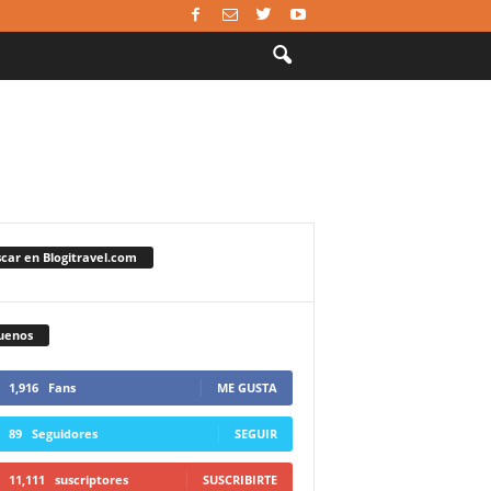
car en Blogitravel.com
uenos
1,916
Fans
ME GUSTA
89
Seguidores
SEGUIR
11,111
suscriptores
SUSCRIBIRTE