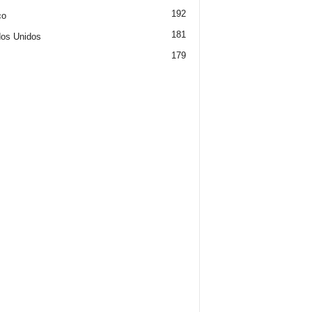
192
co
181
os Unidos
179