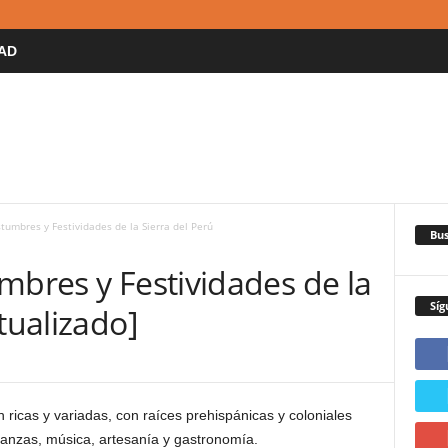
AD
tumbres y Festividades de la Sierra del Perú
Bus
mbres y Festividades de la
Síg
tualizado]
 ricas y variadas, con raíces prehispánicas y coloniales
 danzas, música, artesanía y gastronomía.