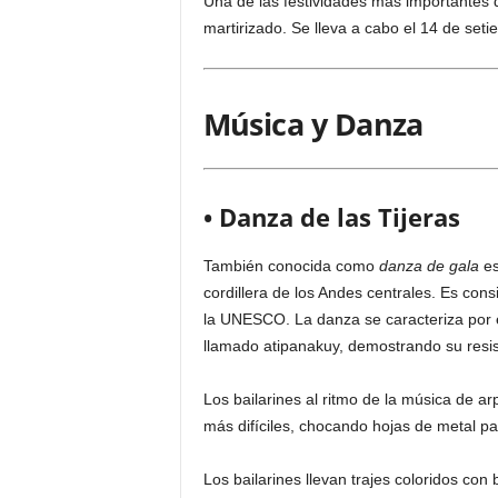
Una de las festividades más importantes 
martirizado. Se lleva a cabo el 14 de seti
Música y Danza
• Danza de las Tijeras
También conocida como
danza de gala
es
cordillera de los Andes centrales. Es con
la UNESCO. La danza se caracteriza por el
llamado atipanakuy, demostrando su resist
Los bailarines al ritmo de la música de ar
más difíciles, chocando hojas de metal par
Los bailarines llevan trajes coloridos co