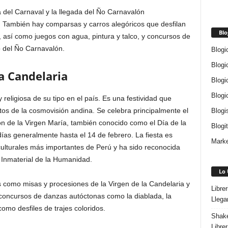
a del Carnaval y la llegada del Ño Carnavalón
). También hay comparsas y carros alegóricos que desfilan
Blo
es, así como juegos con agua, pintura y talco, y concursos de
ro del Ño Carnavalón.
Blogi
Blogi
la Candelaria
Blogi
Blogi
 religiosa de su tipo en el país. Es una festividad que
tos de la cosmovisión andina. Se celebra principalmente el
Blogi
ión de la Virgen María, también conocido como el Día de la
Blogi
días generalmente hasta el 14 de febrero. La fiesta es
Marke
ulturales más importantes de Perú y ha sido reconocida
Inmaterial de la Humanidad.
Lo 
as como misas y procesiones de la Virgen de la Candelaria y
Libre
 concursos de danzas autóctonas como la diablada, la
Llega
como desfiles de trajes coloridos.
Shake
Libre