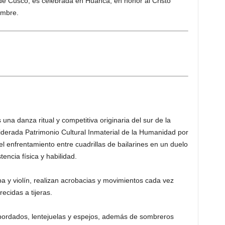
de Cusco, es celebrada en Huanca, en honor al Cristo
embre.
 una danza ritual y competitiva originaria del sur de la
siderada Patrimonio Cultural Inmaterial de la Humanidad por
 enfrentamiento entre cuadrillas de bailarines en un duelo
encia física y habilidad.
pa y violín, realizan acrobacias y movimientos cada vez
ecidas a tijeras.
n bordados, lentejuelas y espejos, además de sombreros