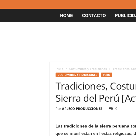
HOME
CONTACTO
PUBLICID
Inicio
Costumbres y Tradiciones
Tradiciones, Cos
COSTUMBRES Y TRADICIONES
PERÚ
Tradiciones, Costu
Sierra del Perú [Ac
Por
ARLECO PRODUCCIONES
0
Las
tradiciones de la sierra peruana
son
que se manifiestan en fiestas religiosas,