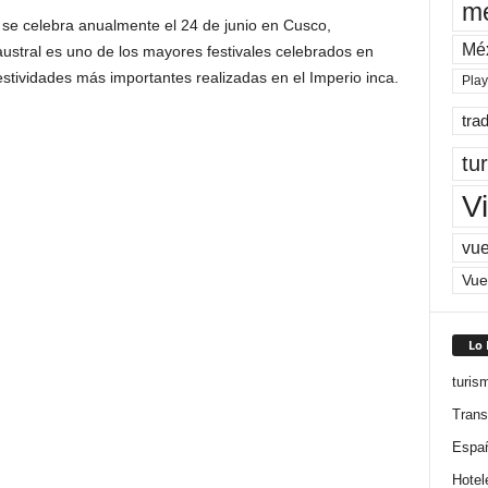
me
 se celebra anualmente el 24 de junio en Cusco,
Mé
 austral es uno de los mayores festivales celebrados en
estividades más importantes realizadas en el Imperio inca.
Pla
tra
tu
Vi
vue
Vue
Lo
turis
Trans
Espa
Hotel