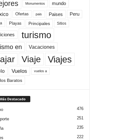
jores
mundo
Monumentos
xico
Paises
Peru
Ofertas
pais
Principales
ya
Playas
Sitios
turismo
diciones
rismo en
Vacaciones
Viajes
Viaje
ajar
Vuelos
lo
vuelos a
los Baratos
 Más Destacado
476
mo
251
porte
235
ña
222
es