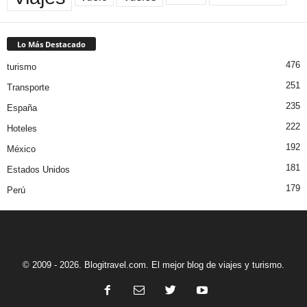
Lo Más Destacado
476
turismo
251
Transporte
235
España
222
Hoteles
192
México
181
Estados Unidos
179
Perú
© 2009 - 2026. Blogitravel.com. El mejor blog de viajes y turismo.