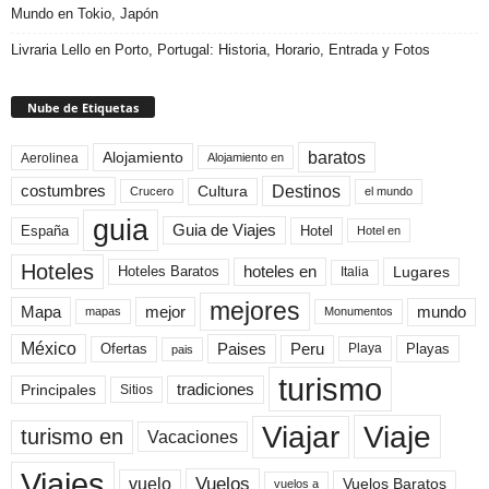
Mundo en Tokio, Japón
Livraria Lello en Porto, Portugal: Historia, Horario, Entrada y Fotos
Nube de Etiquetas
baratos
Alojamiento
Aerolinea
Alojamiento en
Destinos
Cultura
costumbres
el mundo
Crucero
guia
Guia de Viajes
España
Hotel
Hotel en
Hoteles
Hoteles Baratos
hoteles en
Lugares
Italia
mejores
Mapa
mejor
mundo
mapas
Monumentos
México
Paises
Peru
Playa
Playas
Ofertas
pais
turismo
Principales
tradiciones
Sitios
Viaje
Viajar
turismo en
Vacaciones
Viajes
Vuelos
vuelo
Vuelos Baratos
vuelos a