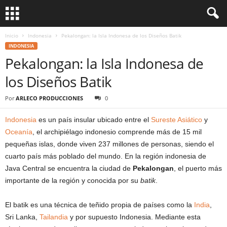
Inicio
Indonesia
Pekalongan: la Isla Indonesa de los Diseños Batik
INDONESIA
Pekalongan: la Isla Indonesa de
los Diseños Batik
Por
ARLECO PRODUCCIONES
0
Indonesia
es un país insular ubicado entre el
Sureste Asiático
y
Oceanía
, el archipiélago indonesio comprende más de 15 mil
pequeñas islas, donde viven 237 millones de personas, siendo el
cuarto país más poblado del mundo. En la región indonesia de
Java Central se encuentra la ciudad de
Pekalongan
, el puerto más
importante de la región y conocida por su
batik
.
El batik es una técnica de teñido propia de países como la
India
,
Sri Lanka,
Tailandia
y por supuesto Indonesia. Mediante esta