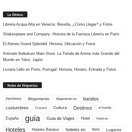
Lo Último
Libreria Acqua Alta en Venecia: Reseña, ¿Cómo Llegar? y Fotos
Shakespeare and Company: Historia de la Famosa Librería en París
El Ateneo Grand Splendid: Historia, Ubicación y Fotos
Animate Ikebukuro Main Store: La Tienda de Anime más Grande del
Mundo en Tokio, Japón
Livraria Lello en Porto, Portugal: Historia, Horario, Entrada y Fotos
Nube de Etiquetas
baratos
Alojamiento
Aerolinea
Alojamiento en
Destinos
Cultura
costumbres
el mundo
Crucero
guia
Guia de Viajes
España
Hotel
Hotel en
Hoteles
Hoteles Baratos
hoteles en
Lugares
Italia