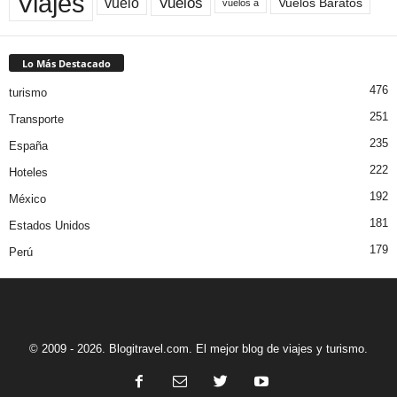
Viajes
Vuelos
vuelo
Vuelos Baratos
vuelos a
Lo Más Destacado
476
turismo
251
Transporte
235
España
222
Hoteles
192
México
181
Estados Unidos
179
Perú
© 2009 - 2026. Blogitravel.com. El mejor blog de viajes y turismo.