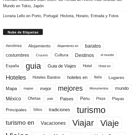
Mundo en Tokio, Japón
Livraria Lello en Porto, Portugal: Historia, Horario, Entrada y Fotos
Nube de Etiquetas
baratos
Alojamiento
Aerolinea
Alojamiento en
Destinos
Cultura
costumbres
el mundo
Crucero
guia
Guia de Viajes
España
Hotel
Hotel en
Hoteles
Hoteles Baratos
hoteles en
Lugares
Italia
mejores
Mapa
mejor
mundo
mapas
Monumentos
México
Paises
Peru
Playa
Playas
Ofertas
pais
turismo
Principales
tradiciones
Sitios
Viaje
Viajar
turismo en
Vacaciones