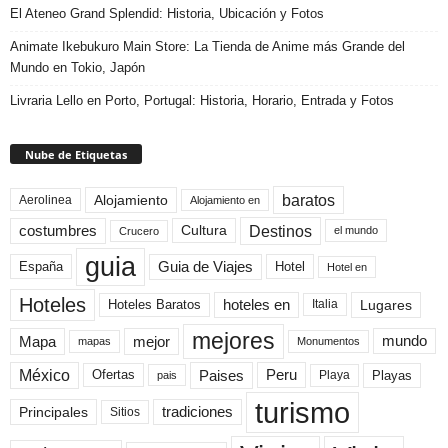
El Ateneo Grand Splendid: Historia, Ubicación y Fotos
Animate Ikebukuro Main Store: La Tienda de Anime más Grande del
Mundo en Tokio, Japón
Livraria Lello en Porto, Portugal: Historia, Horario, Entrada y Fotos
Nube de Etiquetas
baratos
Alojamiento
Aerolinea
Alojamiento en
Destinos
Cultura
costumbres
el mundo
Crucero
guia
Guia de Viajes
España
Hotel
Hotel en
Hoteles
Hoteles Baratos
hoteles en
Lugares
Italia
mejores
Mapa
mejor
mundo
mapas
Monumentos
México
Paises
Peru
Playa
Playas
Ofertas
pais
turismo
Principales
tradiciones
Sitios