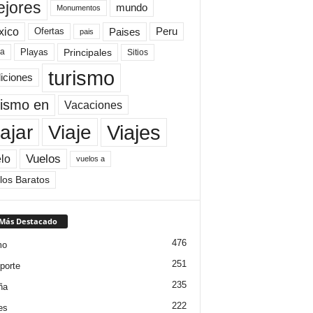
jores
mundo
Monumentos
xico
Paises
Peru
Ofertas
pais
Principales
ya
Playas
Sitios
turismo
diciones
rismo en
Vacaciones
Viajes
Viaje
ajar
Vuelos
lo
vuelos a
los Baratos
 Más Destacado
476
mo
251
porte
235
ña
222
es