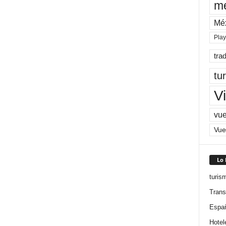
me
Mé
Pla
tra
tu
Vi
vue
Vue
Lo
turis
Trans
Espa
Hotel