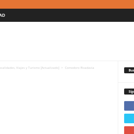
AD
ocalidades, Viajes y Turismo [Actualizado]
Comodoro Rivadavia
Bus
Síg