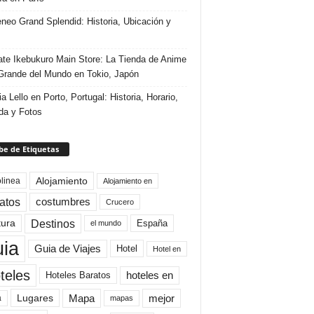
eneo Grand Splendid: Historia, Ubicación y
te Ikebukuro Main Store: La Tienda de Anime
rande del Mundo en Tokio, Japón
ia Lello en Porto, Portugal: Historia, Horario,
da y Fotos
e de Etiquetas
Alojamiento
linea
Alojamiento en
atos
costumbres
Crucero
Destinos
tura
España
el mundo
uia
Guia de Viajes
Hotel
Hotel en
teles
Hoteles Baratos
hoteles en
Mapa
mejor
Lugares
a
mapas