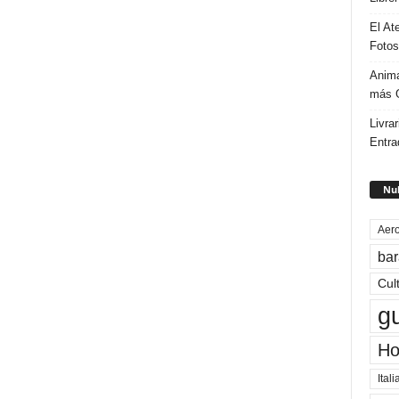
El At
Fotos
Anima
más G
Livrar
Entra
Nub
Aero
bar
Cul
g
Ho
Itali