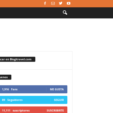
car en Blogitravel.com
uenos
1,916
Fans
ME GUSTA
89
Seguidores
SEGUIR
11,111
suscriptores
SUSCRIBIRTE