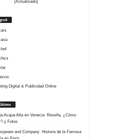
[Actualizado]
groll
cars
casa
chef
chics
star
tecno
ting Digital & Publicidad Online
Último
ria Acqua Alta en Venecia: Reseña, ¿Cómo
r? y Fotos
speare and Company: Historia de la Famosa
ría en París