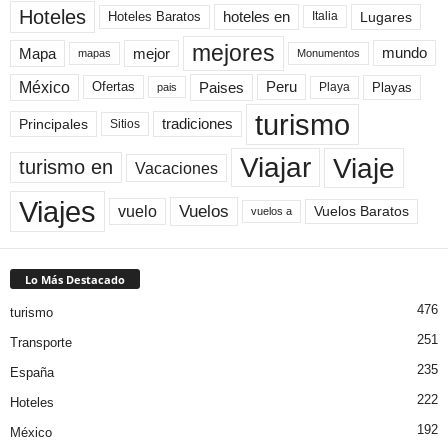
Hoteles
Hoteles Baratos
hoteles en
Lugares
Italia
mejores
Mapa
mejor
mundo
mapas
Monumentos
México
Paises
Peru
Playa
Playas
Ofertas
pais
turismo
Principales
tradiciones
Sitios
Viaje
Viajar
turismo en
Vacaciones
Viajes
Vuelos
vuelo
Vuelos Baratos
vuelos a
Lo Más Destacado
476
turismo
251
Transporte
235
España
222
Hoteles
192
México