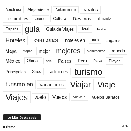
baratos
Alojamiento
Aerolinea
Alojamiento en
Destinos
Cultura
costumbres
el mundo
Crucero
guia
Guia de Viajes
España
Hotel
Hotel en
Hoteles
Hoteles Baratos
hoteles en
Lugares
Italia
mejores
Mapa
mejor
mundo
mapas
Monumentos
México
Paises
Peru
Playa
Playas
Ofertas
pais
turismo
Principales
tradiciones
Sitios
Viaje
Viajar
turismo en
Vacaciones
Viajes
Vuelos
vuelo
Vuelos Baratos
vuelos a
Lo Más Destacado
476
turismo