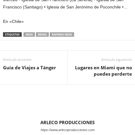
Francisco (Santiago) • Iglesia de San Jerónimo de Poconchile •…
En «Chile»
ETIQUETAS
MOAI
MOAIS
RAPANUI MOAI
Artículo anterior
Artículo siguiente
Guía de Viajes a Tánger
Lugares en Miami que no
puedes perderte
ARLECO PRODUCCIONES
https://www.arlecoproducciones.com