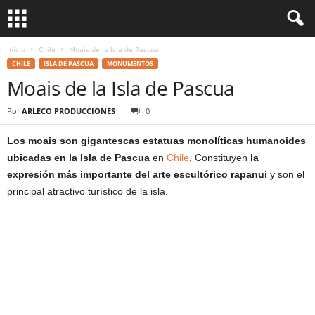
Inicio
Chile
Moais de la Isla de Pascua
CHILE
ISLA DE PASCUA
MONUMENTOS
Moais de la Isla de Pascua
Por
ARLECO PRODUCCIONES
0
Los moais son gigantescas estatuas monolíticas humanoides
ubicadas en la Isla de Pascua
en
Chile
. Constituyen
la
expresión más importante del arte escultórico rapanui
y son el
principal atractivo turístico de la isla.