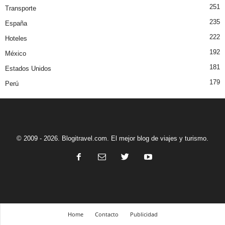
251
Transporte
235
España
222
Hoteles
192
México
181
Estados Unidos
179
Perú
© 2009 - 2026. Blogitravel.com. El mejor blog de viajes y turismo.
Home
Contacto
Publicidad