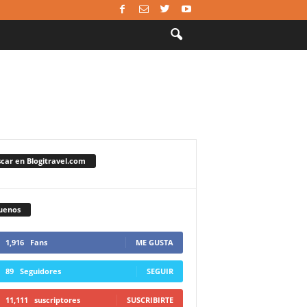
car en Blogitravel.com
uenos
1,916
Fans
ME GUSTA
89
Seguidores
SEGUIR
11,111
suscriptores
SUSCRIBIRTE