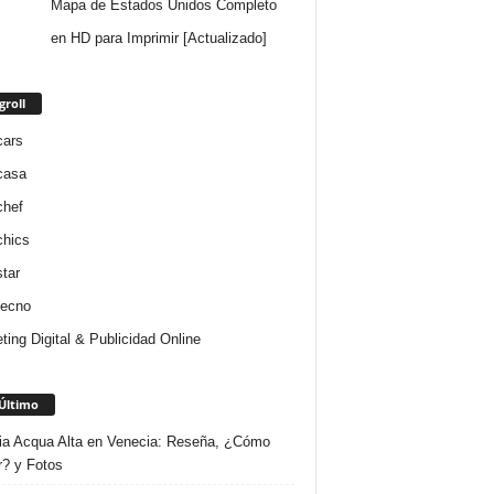
Mapa de Estados Unidos Completo
en HD para Imprimir [Actualizado]
groll
cars
casa
chef
chics
star
tecno
ting Digital & Publicidad Online
Último
ria Acqua Alta en Venecia: Reseña, ¿Cómo
r? y Fotos