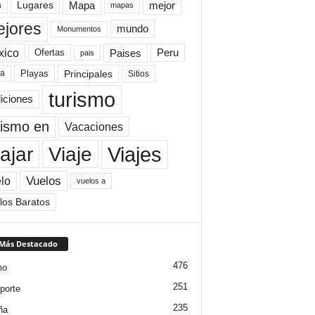
Mapa
mejor
Lugares
a
mapas
jores
mundo
Monumentos
xico
Paises
Peru
Ofertas
pais
Principales
ya
Playas
Sitios
turismo
diciones
rismo en
Vacaciones
Viajes
Viaje
ajar
Vuelos
lo
vuelos a
los Baratos
 Más Destacado
476
mo
251
porte
235
ña