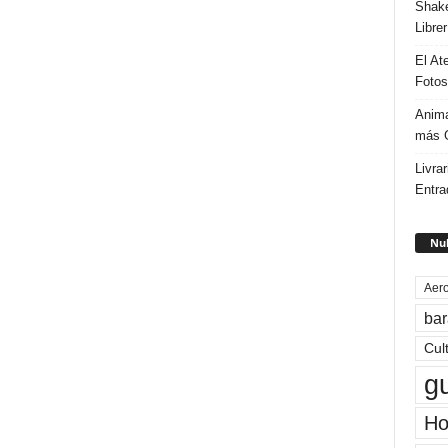
Shake
Libre
El At
Fotos
Anima
más G
Livrar
Entra
Nub
Aero
bar
Cul
g
Ho