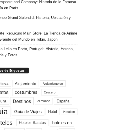
speare and Company: Historia de la Famosa
ría en París
eneo Grand Splendid: Historia, Ubicación y
te Ikebukuro Main Store: La Tienda de Anime
rande del Mundo en Tokio, Japón
ia Lello en Porto, Portugal: Historia, Horario,
da y Fotos
e de Etiquetas
Alojamiento
linea
Alojamiento en
atos
costumbres
Crucero
Destinos
tura
España
el mundo
uia
Guia de Viajes
Hotel
Hotel en
teles
Hoteles Baratos
hoteles en