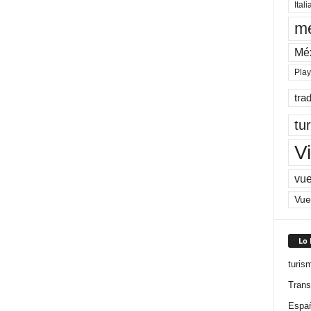
Itali
me
Mé
Pla
tra
tu
Vi
vue
Vue
Lo
turis
Trans
Espa