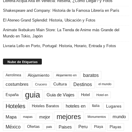
Libreria Acqua Alta en Venecia: Reseña, ¿Cómo Llegar? y Fotos
Shakespeare and Company: Historia de la Famosa Librería en París
El Ateneo Grand Splendid: Historia, Ubicación y Fotos
Animate Ikebukuro Main Store: La Tienda de Anime más Grande del
Mundo en Tokio, Japón
Livraria Lello en Porto, Portugal: Historia, Horario, Entrada y Fotos
Nube de Etiquetas
baratos
Alojamiento
Aerolinea
Alojamiento en
Destinos
Cultura
costumbres
el mundo
Crucero
guia
Guia de Viajes
España
Hotel
Hotel en
Hoteles
Hoteles Baratos
hoteles en
Lugares
Italia
mejores
Mapa
mejor
mundo
mapas
Monumentos
México
Paises
Peru
Playa
Playas
Ofertas
pais