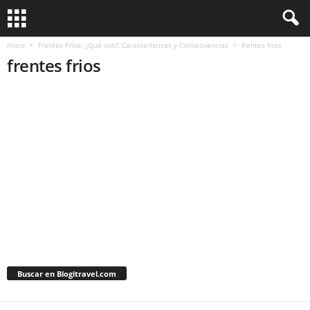
Inicio
Frentes Fríos: ¿Qué son?, Características y Consecuencias
frentes frios
frentes frios
Buscar en Blogitravel.com