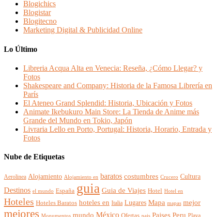
Blogichics
Blogistar
Blogitecno
Marketing Digital & Publicidad Online
Lo Último
Libreria Acqua Alta en Venecia: Reseña, ¿Cómo Llegar? y
Fotos
Shakespeare and Company: Historia de la Famosa Librería en
París
El Ateneo Grand Splendid: Historia, Ubicación y Fotos
Animate Ikebukuro Main Store: La Tienda de Anime más
Grande del Mundo en Tokio, Japón
Livraria Lello en Porto, Portugal: Historia, Horario, Entrada y
Fotos
Nube de Etiquetas
baratos
Alojamiento
costumbres
Cultura
Aerolinea
Alojamiento en
Crucero
guia
Destinos
Guia de Viajes
España
Hotel
el mundo
Hotel en
Hoteles
mejor
hoteles en
Mapa
Lugares
Hoteles Baratos
Italia
mapas
mejores
México
Paises
mundo
Peru
Ofertas
Playa
Monumentos
pais