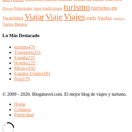
turismo
turismo en
Principales
tradiciones
Playas
Sitios
Viajes
Viajar
Viaje
Vuelos
Vacaciones
vuelo
vuelos a
Vuelos Baratos
Lo Más Destacado
turismo
476
Transporte
251
España
235
Hoteles
222
México
192
Estados Unidos
181
Perú
179
© 2009 - 2026. Blogitravel.com. El mejor blog de viajes y turismo.
Home
Contacto
Publicidad