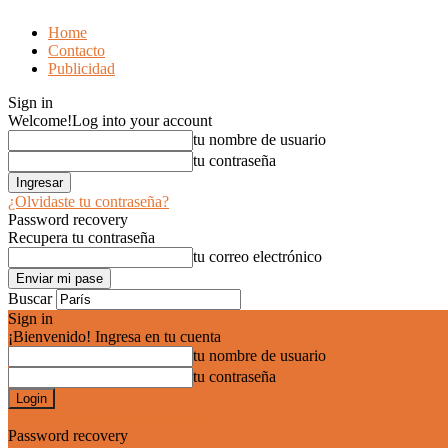
Home
Contacto
Publicidad
Sign in
Welcome!
Log into your account
tu nombre de usuario
tu contraseña
¿Olvidaste tu contraseña?
Password recovery
Recupera tu contraseña
tu correo electrónico
Buscar
Sign in
¡Bienvenido! Ingresa en tu cuenta
tu nombre de usuario
tu contraseña
Forgot your password? Get help
Password recovery