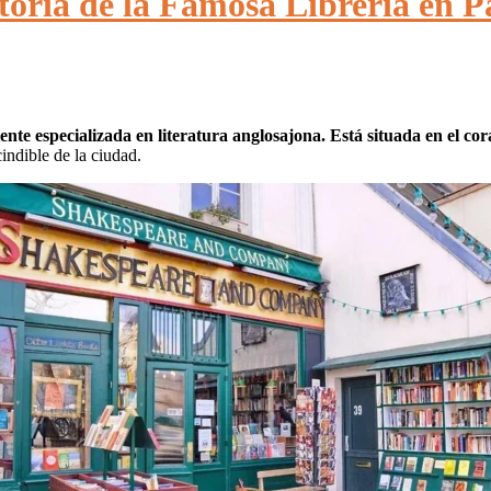
ria de la Famosa Librería en P
te especializada en literatura anglosajona. Está situada en el co
indible de la ciudad.