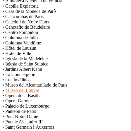
• Biblioteca Nacional de Francia
• Capilla Expiatoria
• Casa de la Moneda de París
• Catacumbas de París
• Catedral de Notre Dame
• Cenotafio de Baudelaire
• Centro Pompidou
• Columna de Julio
• Columna Vendôme
• Hôtel de Lauzun
• Hôtel de Ville
• Iglesia de la Madeleine
• Iglesia de Saint Sulpice
• Jardins Albert Kahn
• La Conciergerie
• Los Inválidos
• Museo del Alcantarillado de París
•
Museo del Louvre
• Ópera de la Bastilla
• Ópera Garnier
• Palacio de Luxemburgo
• Panteón de París
• Pont Notre-Dame
• Puente Alejandro III
• Saint Germain l’Auxerrois