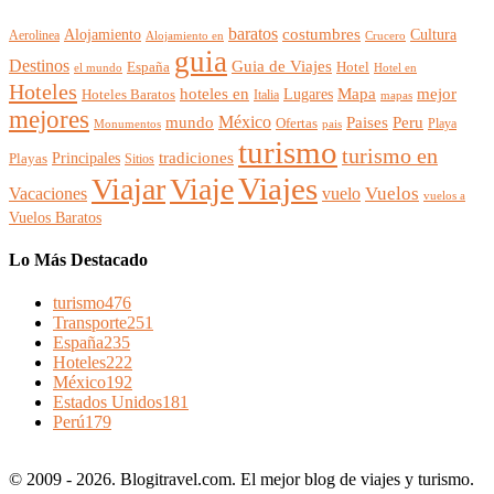
baratos
Alojamiento
costumbres
Cultura
Aerolinea
Alojamiento en
Crucero
guia
Destinos
Guia de Viajes
España
Hotel
el mundo
Hotel en
Hoteles
mejor
hoteles en
Mapa
Lugares
Hoteles Baratos
Italia
mapas
mejores
México
Paises
mundo
Peru
Ofertas
Playa
Monumentos
pais
turismo
turismo en
Principales
tradiciones
Playas
Sitios
Viajes
Viajar
Viaje
Vuelos
Vacaciones
vuelo
vuelos a
Vuelos Baratos
Lo Más Destacado
turismo
476
Transporte
251
España
235
Hoteles
222
México
192
Estados Unidos
181
Perú
179
© 2009 - 2026. Blogitravel.com. El mejor blog de viajes y turismo.