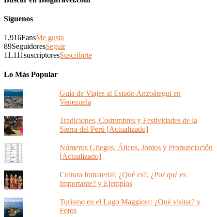
Síguenos
1,916
Fans
Me gusta
89
Seguidores
Seguir
11,111
suscriptores
Suscribirte
Lo Más Popular
Guía de Viajes al Estado Anzoátegui en
Venezuela
Tradiciones, Costumbres y Festividades de la
Sierra del Perú [Actualizado]
Números Griegos: Áticos, Jonios y Pronunciación
[Actualizado]
Cultura Inmaterial: ¿Qué es?, ¿Por qué es
Importante? y Ejemplos
Turismo en el Lago Maggiore: ¿Qué visitar? y
Fotos