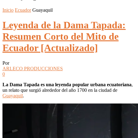
Inicio
Ecuador
Guayaquil
Leyenda de la Dama Tapada:
Resumen Corto del Mito de
Ecuador [Actualizado]
Por
ARLECO PRODUCCIONES
0
La Dama Tapada es una leyenda popular urbana ecuatoriana
,
un relato que surgió alrededor del año 1700 en la ciudad de
Guayaquil
.