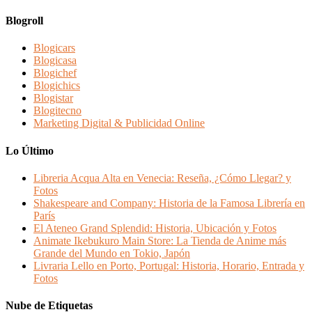
Blogroll
Blogicars
Blogicasa
Blogichef
Blogichics
Blogistar
Blogitecno
Marketing Digital & Publicidad Online
Lo Último
Libreria Acqua Alta en Venecia: Reseña, ¿Cómo Llegar? y
Fotos
Shakespeare and Company: Historia de la Famosa Librería en
París
El Ateneo Grand Splendid: Historia, Ubicación y Fotos
Animate Ikebukuro Main Store: La Tienda de Anime más
Grande del Mundo en Tokio, Japón
Livraria Lello en Porto, Portugal: Historia, Horario, Entrada y
Fotos
Nube de Etiquetas