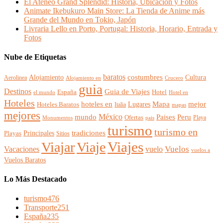
El Ateneo Grand Splendid: Historia, Ubicación y Fotos
Animate Ikebukuro Main Store: La Tienda de Anime más
Grande del Mundo en Tokio, Japón
Livraria Lello en Porto, Portugal: Historia, Horario, Entrada y
Fotos
Nube de Etiquetas
baratos
Alojamiento
costumbres
Cultura
Aerolinea
Alojamiento en
Crucero
guia
Destinos
Guia de Viajes
España
Hotel
el mundo
Hotel en
Hoteles
mejor
hoteles en
Mapa
Lugares
Hoteles Baratos
Italia
mapas
mejores
México
Paises
mundo
Peru
Ofertas
Playa
Monumentos
pais
turismo
turismo en
Principales
tradiciones
Playas
Sitios
Viajes
Viajar
Viaje
Vuelos
Vacaciones
vuelo
vuelos a
Vuelos Baratos
Lo Más Destacado
turismo
476
Transporte
251
España
235