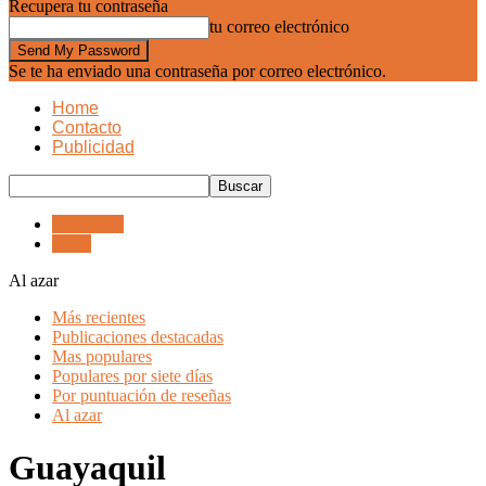
Recupera tu contraseña
tu correo electrónico
Se te ha enviado una contraseña por correo electrónico.
Home
Contacto
Publicidad
Guayaquil
Quito
Al azar
Más recientes
Publicaciones destacadas
Mas populares
Populares por siete días
Por puntuación de reseñas
Al azar
Guayaquil