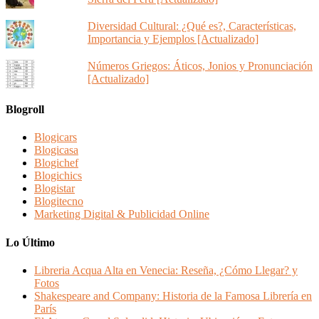
Diversidad Cultural: ¿Qué es?, Características,
Importancia y Ejemplos [Actualizado]
Números Griegos: Áticos, Jonios y Pronunciación
[Actualizado]
Blogroll
Blogicars
Blogicasa
Blogichef
Blogichics
Blogistar
Blogitecno
Marketing Digital & Publicidad Online
Lo Último
Libreria Acqua Alta en Venecia: Reseña, ¿Cómo Llegar? y
Fotos
Shakespeare and Company: Historia de la Famosa Librería en
París