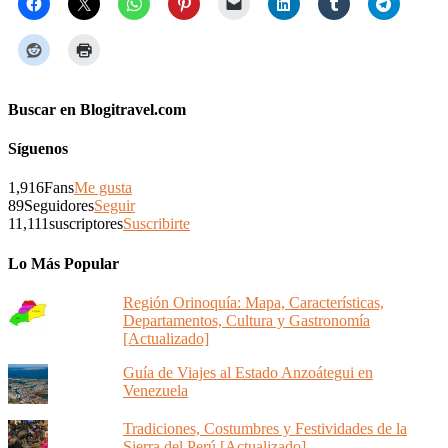
Buscar en Blogitravel.com
Síguenos
1,916
Fans
Me gusta
89
Seguidores
Seguir
11,111
suscriptores
Suscribirte
Lo Más Popular
Región Orinoquía: Mapa, Características,
Departamentos, Cultura y Gastronomía
[Actualizado]
Guía de Viajes al Estado Anzoátegui en
Venezuela
Tradiciones, Costumbres y Festividades de la
Sierra del Perú [Actualizado]