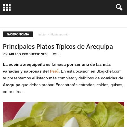
AFGANISTÁN
AFRICA
ALEMANIA
AMERICA
ANDORRA
ARABIA SAUDI
ARGELIA
ARGENTINA
ARMENIA
ARUBA
ASIA
AUSTRALIA
AUSTRIA
BAHAMAS
BALNEARIOS
BANGLADESH
BARBADOS
BELGICA
BELICE
GASTRONOMIA
BIRMANIA
BOLIVIA
BOSNIA HERZEGOVINA
BOTSWANA
BRASIL
BRUNEI
Inicio
Gastronomia
BUTÁN
CABO VERDE
CAMBOYA
CANADÁ
CARIBE
CHILE
CHINA
COLOMBIA
COMORAS
CONSEJOS UTILES
COREA
COSTA DE MARFIL
Principales Platos Típicos de Arequipa
COSTA RICA
COSTUMBRES Y TRADICIONES
CROACIA
CRUCEROS
CUBA
CULTURA
CURIOSIDADES
DINAMARCA
ECUADOR
EGIPTO
Por
ARLECO PRODUCCIONES
0
EL SALVADOR
EMIRATOS ARABES UNIDOS
ESCOCIA
ESLOVENIA
ESPAÑA
ESTADOS UNIDOS
ESTONIA
ETIOPIA
EUROPA
FASHION
FIJI
FILIPINAS
FINLANDIA
FRANCIA
GALES
GASTRONOMIA
GENERAL
La cocina arequipeña es famosa por ser una de las más
GHANA
GIBRALTAR
GRECIA
GUATEMALA
HAITI
HOLANDA
variadas y sabrosas del
Perú
. En esta ocasión en Blogichef.com
HONDURAS
HOTELES
HUNGRIA
INDIA
INDONESIA
INGLATERRA
IRAN
IRAQ
IRLANDA
ISLANDIA
ISRAEL
ITALIA
JAMAICA
JAPON
te presentamos el listado más completo y delicioso de
comidas de
JORDANIA
KAZAJISTAN
KENIA
LAOS
LETONIA
LIBANO
LICHTENSTEIN
Arequipa
que debes probar. Encontrarás entradas, caldos, guisos,
MALASIA
MALDIVAS
MALTA
MARRUECOS
MEDIO ORIENTE
MÉXICO
MONGOLIA
MONTENEGRO
entre otros.