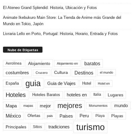
El Ateneo Grand Splendid: Historia, Ubicación y Fotos
Animate Ikebukuro Main Store: La Tienda de Anime más Grande del
Mundo en Tokio, Japón
Livraria Lello en Porto, Portugal: Historia, Horario, Entrada y Fotos
Nube de Etiquetas
baratos
Alojamiento
Aerolinea
Alojamiento en
Destinos
Cultura
costumbres
el mundo
Crucero
guia
Guia de Viajes
España
Hotel
Hotel en
Hoteles
Hoteles Baratos
hoteles en
Lugares
Italia
mejores
Mapa
mejor
mundo
mapas
Monumentos
México
Paises
Peru
Playa
Playas
Ofertas
pais
turismo
Principales
tradiciones
Sitios