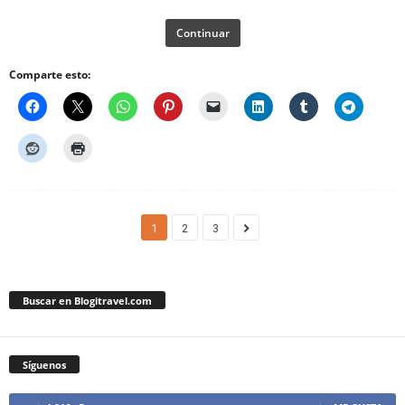
Continuar
Comparte esto:
1
2
3
Buscar en Blogitravel.com
Síguenos