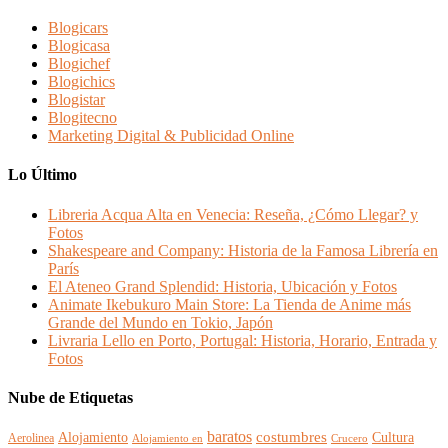
Blogicars
Blogicasa
Blogichef
Blogichics
Blogistar
Blogitecno
Marketing Digital & Publicidad Online
Lo Último
Libreria Acqua Alta en Venecia: Reseña, ¿Cómo Llegar? y
Fotos
Shakespeare and Company: Historia de la Famosa Librería en
París
El Ateneo Grand Splendid: Historia, Ubicación y Fotos
Animate Ikebukuro Main Store: La Tienda de Anime más
Grande del Mundo en Tokio, Japón
Livraria Lello en Porto, Portugal: Historia, Horario, Entrada y
Fotos
Nube de Etiquetas
baratos
Alojamiento
costumbres
Cultura
Aerolinea
Alojamiento en
Crucero