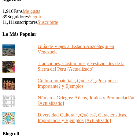
1,916
Fans
Me gusta
89
Seguidores
Seguir
11,111
suscriptores
Suscribirte
Lo Más Popular
Guía de Viajes al Estado Anzoátegui en
Venezuela
Tradiciones, Costumbres y Festividades de la
Sierra del Perú [Actualizado]
Cultura Inmaterial: ¿Qué es?, ¿Por qué es
Importante? y Ejemplos
Números Griegos: Áticos, Jonios y Pronunciación
[Actualizado]
Diversidad Cultural: ¿Qué es?, Características,
Importancia y Ejemplos [Actualizado]
Blogroll