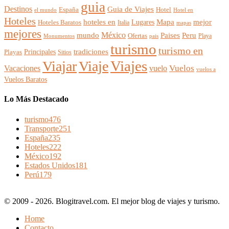
guia
Destinos
Guia de Viajes
España
Hotel
el mundo
Hotel en
Hoteles
mejor
hoteles en
Mapa
Lugares
Hoteles Baratos
Italia
mapas
mejores
México
Paises
mundo
Peru
Ofertas
Playa
Monumentos
pais
turismo
turismo en
Principales
tradiciones
Playas
Sitios
Viajes
Viajar
Viaje
Vuelos
Vacaciones
vuelo
vuelos a
Vuelos Baratos
Lo Más Destacado
turismo
476
Transporte
251
España
235
Hoteles
222
México
192
Estados Unidos
181
Perú
179
© 2009 - 2026. Blogitravel.com. El mejor blog de viajes y turismo.
Home
Contacto