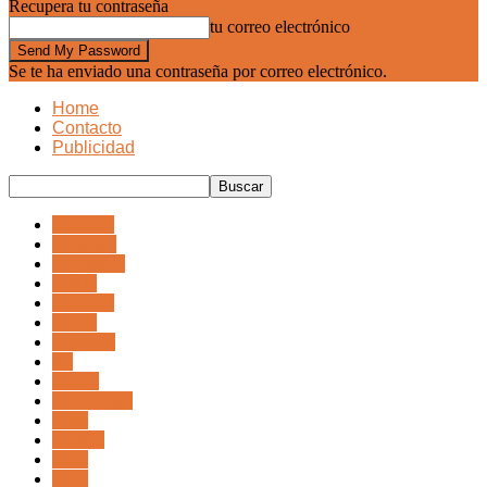
Recupera tu contraseña
tu correo electrónico
Se te ha enviado una contraseña por correo electrónico.
Home
Contacto
Publicidad
Abancay
Arequipa
Cajamarca
Callao
Chiclayo
Cuzco
Huanuco
Ica
Iquitos
La Libertad
Lima
Paracas
Piura
Puno