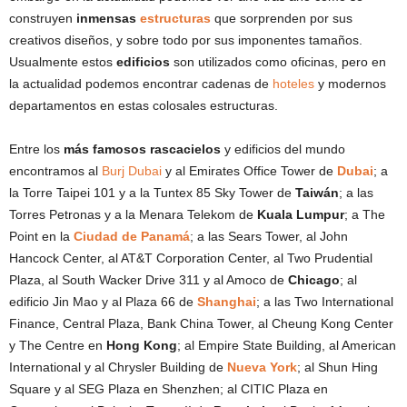
construyen
inmensas
estructuras
que sorprenden por sus
creativos diseños, y sobre todo por sus imponentes tamaños.
Usualmente estos
edificios
son utilizados como oficinas, pero en
la actualidad podemos encontrar cadenas de
hoteles
y modernos
departamentos en estas colosales estructuras.
Entre los
más famosos rascacielos
y edificios del mundo
encontramos al
Burj Dubai
y al Emirates Office Tower de
Dubai
; a
la Torre Taipei 101 y a la Tuntex 85 Sky Tower de
Taiwán
; a las
Torres Petronas y a la Menara Telekom de
Kuala Lumpur
; a The
Point en la
Ciudad de Panamá
; a las Sears Tower, al John
Hancock Center, al AT&T Corporation Center, al Two Prudential
Plaza, al South Wacker Drive 311 y al Amoco de
Chicago
; al
edificio Jin Mao y al Plaza 66 de
Shanghai
; a las Two International
Finance, Central Plaza, Bank China Tower, al Cheung Kong Center
y The Centre en
Hong Kong
; al Empire State Building, al American
International y al Chrysler Building de
Nueva York
; al Shun Hing
Square y al SEG Plaza en Shenzhen; al CITIC Plaza en