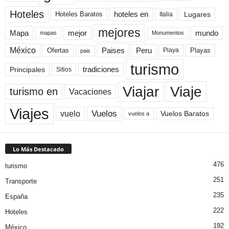
Hoteles
Hoteles Baratos
hoteles en
Lugares
Italia
mejores
Mapa
mejor
mundo
mapas
Monumentos
México
Paises
Peru
Playa
Playas
Ofertas
pais
turismo
Principales
tradiciones
Sitios
Viaje
Viajar
turismo en
Vacaciones
Viajes
Vuelos
vuelo
Vuelos Baratos
vuelos a
Lo Más Destacado
476
turismo
251
Transporte
235
España
222
Hoteles
192
México