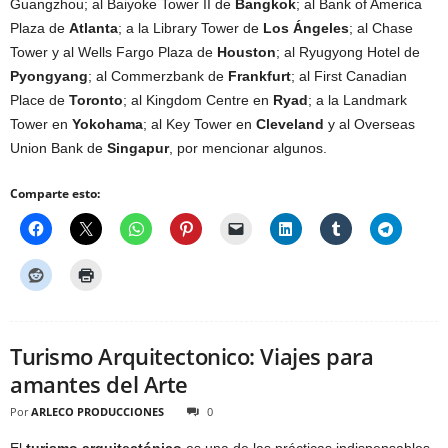
Guangzhou; al Baiyoke Tower II de
Bangkok
; al Bank of America
Plaza de
Atlanta
; a la Library Tower de
Los Ángeles
; al Chase
Tower y al Wells Fargo Plaza de
Houston
; al Ryugyong Hotel de
Pyongyang
; al Commerzbank de
Frankfurt
; al First Canadian
Place de
Toronto
; al Kingdom Centre en
Ryad
; a la Landmark
Tower en
Yokohama
; al Key Tower en
Cleveland
y al Overseas
Union Bank de
Singapur
, por mencionar algunos.
Comparte esto:
Turismo Arquitectonico: Viajes para
amantes del Arte
Por
ARLECO PRODUCCIONES
0