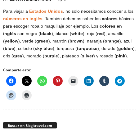
Para viajar a
Estados Unidos
, no solo necesitamos conocer a los
números en inglés
. También debemos saber los
colores
básicos
para escoger ropa o maquillaje por ejemplo. Los
colores en
inglés
son negro (
black
), blanco (
white
), rojo (
red
), amarillo
(
yellow
), verde (
green
), marrón (
brown
), naranja (
orange
), azul
(
blue
), celeste (
sky blue
), turquesa (
turquoise
), dorado (
golden
),
gris (
grey
), morado (
purple
), plateado (
silver
) y rosado (
pink
).
Comparte esto:
Buscar en Blogitravel.com