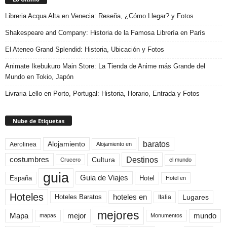
Libreria Acqua Alta en Venecia: Reseña, ¿Cómo Llegar? y Fotos
Shakespeare and Company: Historia de la Famosa Librería en París
El Ateneo Grand Splendid: Historia, Ubicación y Fotos
Animate Ikebukuro Main Store: La Tienda de Anime más Grande del
Mundo en Tokio, Japón
Livraria Lello en Porto, Portugal: Historia, Horario, Entrada y Fotos
Nube de Etiquetas
baratos
Alojamiento
Aerolinea
Alojamiento en
Destinos
Cultura
costumbres
el mundo
Crucero
guia
Guia de Viajes
España
Hotel
Hotel en
Hoteles
Hoteles Baratos
hoteles en
Lugares
Italia
mejores
Mapa
mejor
mundo
mapas
Monumentos