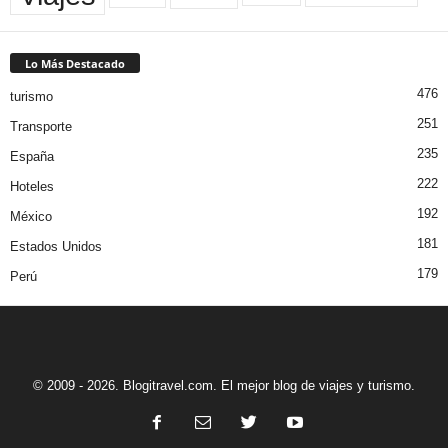
Lo Más Destacado
476
turismo
251
Transporte
235
España
222
Hoteles
192
México
181
Estados Unidos
179
Perú
© 2009 - 2026. Blogitravel.com. El mejor blog de viajes y turismo.