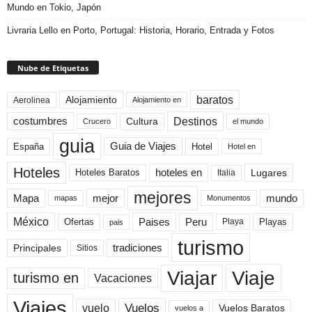
Mundo en Tokio, Japón
Livraria Lello en Porto, Portugal: Historia, Horario, Entrada y Fotos
Nube de Etiquetas
baratos
Alojamiento
Aerolinea
Alojamiento en
Destinos
Cultura
costumbres
el mundo
Crucero
guia
Guia de Viajes
España
Hotel
Hotel en
Hoteles
Hoteles Baratos
hoteles en
Lugares
Italia
mejores
Mapa
mejor
mundo
mapas
Monumentos
México
Paises
Peru
Playa
Playas
Ofertas
pais
turismo
Principales
tradiciones
Sitios
Viaje
Viajar
turismo en
Vacaciones
Viajes
Vuelos
vuelo
Vuelos Baratos
vuelos a