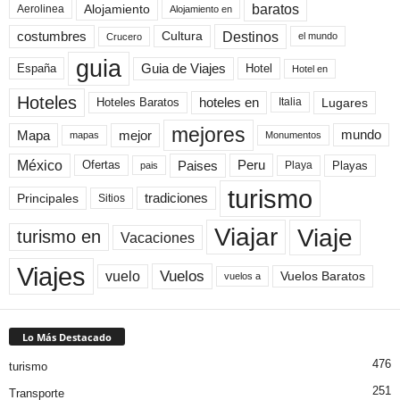
baratos
Alojamiento
Aerolinea
Alojamiento en
Destinos
Cultura
costumbres
el mundo
Crucero
guia
Guia de Viajes
España
Hotel
Hotel en
Hoteles
Hoteles Baratos
hoteles en
Lugares
Italia
mejores
Mapa
mejor
mundo
mapas
Monumentos
México
Paises
Peru
Playa
Playas
Ofertas
pais
turismo
Principales
tradiciones
Sitios
Viaje
Viajar
turismo en
Vacaciones
Viajes
Vuelos
vuelo
Vuelos Baratos
vuelos a
Lo Más Destacado
476
turismo
251
Transporte