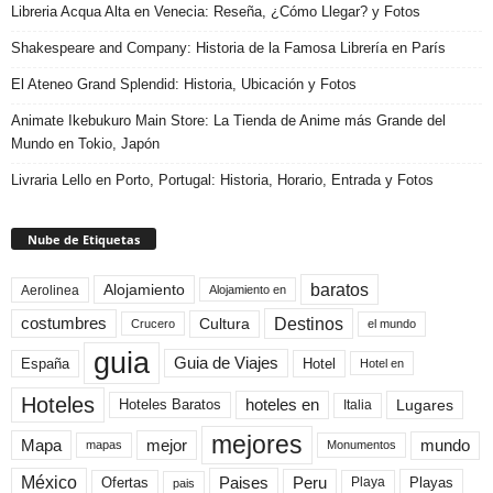
Libreria Acqua Alta en Venecia: Reseña, ¿Cómo Llegar? y Fotos
Shakespeare and Company: Historia de la Famosa Librería en París
El Ateneo Grand Splendid: Historia, Ubicación y Fotos
Animate Ikebukuro Main Store: La Tienda de Anime más Grande del
Mundo en Tokio, Japón
Livraria Lello en Porto, Portugal: Historia, Horario, Entrada y Fotos
Nube de Etiquetas
baratos
Alojamiento
Aerolinea
Alojamiento en
Destinos
Cultura
costumbres
el mundo
Crucero
guia
Guia de Viajes
España
Hotel
Hotel en
Hoteles
Hoteles Baratos
hoteles en
Lugares
Italia
mejores
Mapa
mejor
mundo
mapas
Monumentos
México
Paises
Peru
Playa
Playas
Ofertas
pais