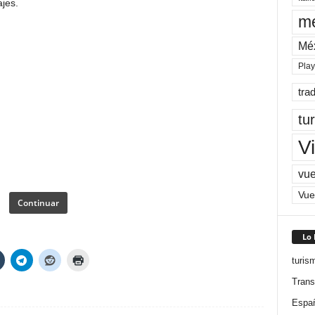
jes.
me
Mé
Pla
tra
tu
Vi
vue
Vue
Continuar
Lo
turis
Trans
Espa