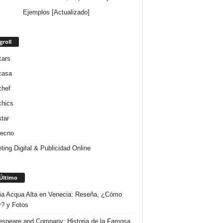
Ejemplos [Actualizado]
groll
cars
casa
chef
chics
star
tecno
ting Digital & Publicidad Online
Último
ria Acqua Alta en Venecia: Reseña, ¿Cómo
r? y Fotos
speare and Company: Historia de la Famosa