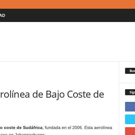
AD
Bus
rolínea de Bajo Coste de
Síg
jo coste de Sudáfrica
, fundada en el 2006. Esta aerolínea
 base en Johannesburgo.