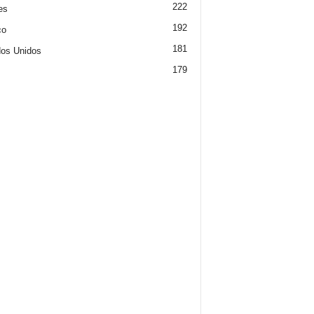
222
es
192
co
181
os Unidos
179