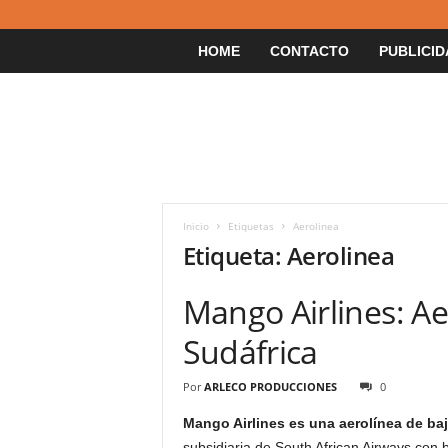
HOME
CONTACTO
PUBLICID
Inicio
Etiquetas
Aerolinea
Etiqueta: Aerolinea
Mango Airlines: Ae
Sudáfrica
Por
ARLECO PRODUCCIONES
0
Mango Airlines es una aerolínea de ba
subsidiaria de South African Airways con