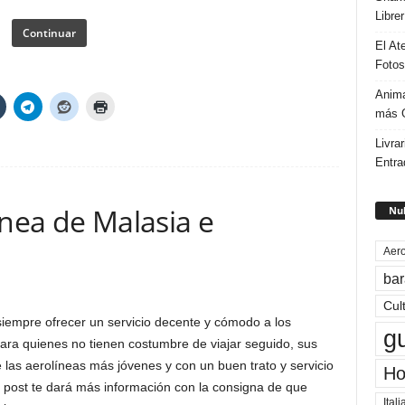
Libre
Continuar
El At
Fotos
Anima
más G
Livrar
Entra
ínea de Malasia e
Nub
Aero
bar
Cul
iempre ofrecer un servicio decente y cómodo a los
g
ra quienes no tienen costumbre de viajar seguido, sus
las aerolíneas más jóvenes y con un buen trato y servicio
Ho
e post te dará más información con la consigna de que
Itali