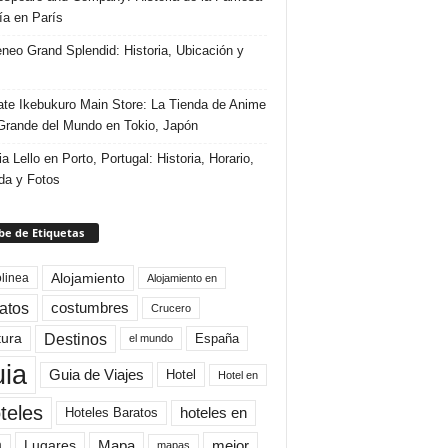
ría en París
eneo Grand Splendid: Historia, Ubicación y
te Ikebukuro Main Store: La Tienda de Anime
rande del Mundo en Tokio, Japón
ia Lello en Porto, Portugal: Historia, Horario,
da y Fotos
e de Etiquetas
Alojamiento
linea
Alojamiento en
atos
costumbres
Crucero
Destinos
tura
España
el mundo
uia
Guia de Viajes
Hotel
Hotel en
teles
Hoteles Baratos
hoteles en
Mapa
mejor
Lugares
a
mapas