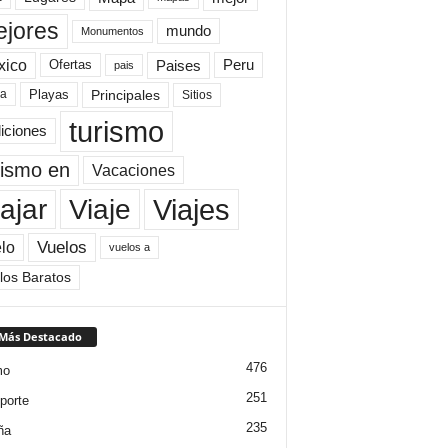
jores
mundo
Monumentos
xico
Paises
Peru
Ofertas
pais
Principales
ya
Playas
Sitios
turismo
diciones
rismo en
Vacaciones
Viajes
Viaje
ajar
Vuelos
lo
vuelos a
los Baratos
 Más Destacado
476
mo
251
porte
235
ña