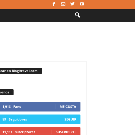
car en Blogitravel.com
uenos
1,916
Fans
ME GUSTA
89
Seguidores
SEGUIR
11,111
suscriptores
SUSCRIBIRTE