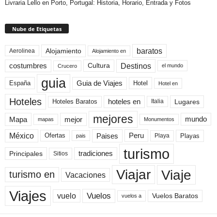
Livraria Lello en Porto, Portugal: Historia, Horario, Entrada y Fotos
Nube de Etiquetas
baratos
Alojamiento
Aerolinea
Alojamiento en
Destinos
Cultura
costumbres
el mundo
Crucero
guia
Guia de Viajes
España
Hotel
Hotel en
Hoteles
Hoteles Baratos
hoteles en
Lugares
Italia
mejores
Mapa
mejor
mundo
mapas
Monumentos
México
Paises
Peru
Playa
Playas
Ofertas
pais
turismo
Principales
tradiciones
Sitios
Viaje
Viajar
turismo en
Vacaciones
Viajes
Vuelos
vuelo
Vuelos Baratos
vuelos a