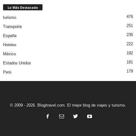
Lo Más Destacado
476
turismo
251
Transporte
235
España
222
Hoteles
192
México
181
Estados Unidos
179
Perú
© 2009 - 2026. Blogitravel.com. El mejor blog de viajes y turismo.