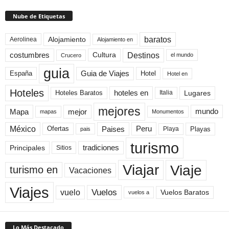
Nube de Etiquetas
baratos
Alojamiento
Aerolinea
Alojamiento en
Destinos
Cultura
costumbres
el mundo
Crucero
guia
Guia de Viajes
España
Hotel
Hotel en
Hoteles
Hoteles Baratos
hoteles en
Lugares
Italia
mejores
Mapa
mejor
mundo
mapas
Monumentos
México
Paises
Peru
Playa
Playas
Ofertas
pais
turismo
Principales
tradiciones
Sitios
Viaje
Viajar
turismo en
Vacaciones
Viajes
Vuelos
vuelo
Vuelos Baratos
vuelos a
Lo Más Destacado