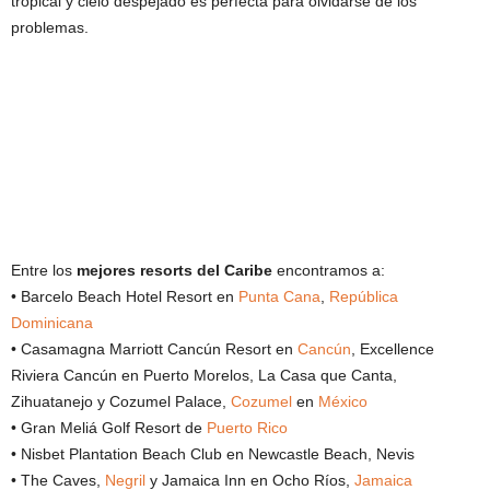
tropical y cielo despejado es perfecta para olvidarse de los
problemas.
Entre los
mejores resorts del Caribe
encontramos a:
• Barcelo Beach Hotel Resort en
Punta Cana
,
República
Dominicana
• Casamagna Marriott Cancún Resort en
Cancún
, Excellence
Riviera Cancún en Puerto Morelos, La Casa que Canta,
Zihuatanejo y Cozumel Palace,
Cozumel
en
México
• Gran Meliá Golf Resort de
Puerto Rico
• Nisbet Plantation Beach Club en Newcastle Beach, Nevis
• The Caves,
Negril
y Jamaica Inn en Ocho Ríos,
Jamaica