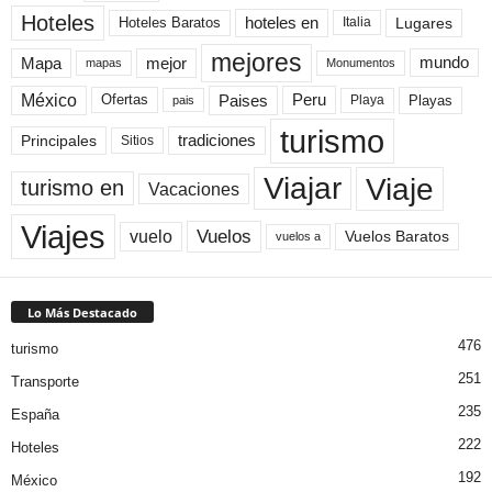
Hoteles
Hoteles Baratos
hoteles en
Lugares
Italia
mejores
Mapa
mejor
mundo
mapas
Monumentos
México
Paises
Peru
Playa
Playas
Ofertas
pais
turismo
Principales
tradiciones
Sitios
Viaje
Viajar
turismo en
Vacaciones
Viajes
Vuelos
vuelo
Vuelos Baratos
vuelos a
Lo Más Destacado
476
turismo
251
Transporte
235
España
222
Hoteles
192
México