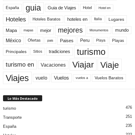
guia
Guia de Viajes
España
Hotel
Hotel en
Hoteles
Hoteles Baratos
hoteles en
Lugares
Italia
mejores
Mapa
mejor
mundo
mapas
Monumentos
México
Paises
Peru
Playa
Playas
Ofertas
pais
turismo
Principales
tradiciones
Sitios
Viaje
Viajar
turismo en
Vacaciones
Viajes
Vuelos
vuelo
Vuelos Baratos
vuelos a
Lo Más Destacado
476
turismo
251
Transporte
235
España
222