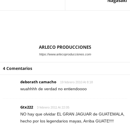
Nagasaki
ARLECO PRODUCCIONES
https://www.arlecoproducciones.com
4 Comentarios
deborath camacho
19 febrero 2010 At 8:18
wuahhhh de verdad no entiendoooo
Gtx222
3 febrero 2011 At 22:05
NO hay que olvidar EL GRAN JAGUAR de GUATEMALA,
hecho por los legendarios mayas, Arriba GUATE!!!!