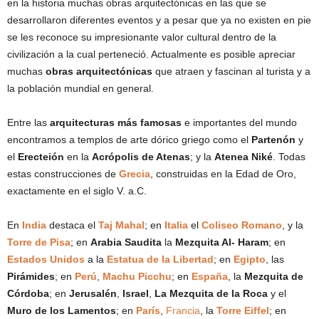
en la historia muchas obras arquitectónicas en las que se
desarrollaron diferentes eventos y a pesar que ya no existen en pie
se les reconoce su impresionante valor cultural dentro de la
civilización a la cual perteneció. Actualmente es posible apreciar
muchas
obras arquitectónicas
que atraen y fascinan al turista y a
la población mundial en general.
Entre las
arquitecturas más famosas
e importantes del mundo
encontramos a templos de arte dórico griego como el
Partenón
y
el
Erecteión
en la
Acrópolis de Atenas
; y la
Atenea Niké
. Todas
estas construcciones de
Grecia
, construidas en la Edad de Oro,
exactamente en el siglo V. a.C.
En
India
destaca el
Taj Mahal
; en
Italia
el
Coliseo Romano
, y la
Torre de Pisa
; en
Arabia Saudita
la
Mezquita Al- Haram
; en
Estados Unidos
a la
Estatua de la Libertad
; en
Egipto
, las
Pirámides
; en
Perú
,
Machu Picchu
; en
España
, la
Mezquita de
Córdoba
; en
Jerusalén
,
Israel
,
La Mezquita de la Roca
y el
Muro de los Lamentos
; en
París
,
Francia
, la
Torre Eiffel
; en