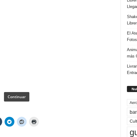
Libre
Llega
Shake
Libre
El At
Fotos
Anima
más G
Livrar
Entra
Nub
Continuar
Aero
bar
Cul
g