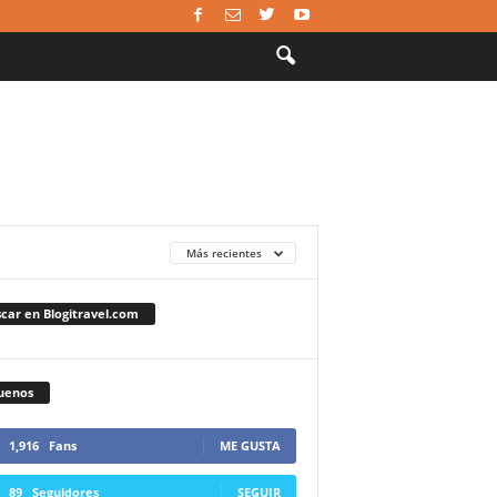
Más recientes
car en Blogitravel.com
uenos
1,916
Fans
ME GUSTA
89
Seguidores
SEGUIR