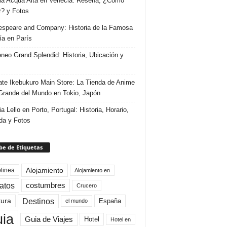
ria Acqua Alta en Venecia: Reseña, ¿Cómo
r? y Fotos
speare and Company: Historia de la Famosa
ría en París
eneo Grand Splendid: Historia, Ubicación y
te Ikebukuro Main Store: La Tienda de Anime
rande del Mundo en Tokio, Japón
ia Lello en Porto, Portugal: Historia, Horario,
da y Fotos
e de Etiquetas
Alojamiento
linea
Alojamiento en
atos
costumbres
Crucero
Destinos
tura
España
el mundo
uia
Guia de Viajes
Hotel
Hotel en