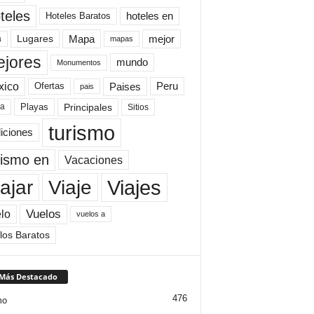
teles
Hoteles Baratos
hoteles en
Mapa
mejor
Lugares
a
mapas
jores
mundo
Monumentos
xico
Paises
Peru
Ofertas
pais
Principales
ya
Playas
Sitios
turismo
diciones
rismo en
Vacaciones
Viajes
Viaje
ajar
Vuelos
lo
vuelos a
los Baratos
 Más Destacado
476
mo