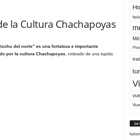
Ho
Itali
 de la Cultura Chachapoyas
me
Mé
chu del norte” es una fortaleza e importante
Pla
ado por la cultura Chachapoyas
, rodeado de una tupida
tra
tu
Vi
vue
Vue
Lo
turis