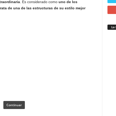
traordinaria
. Es considerado como
uno de los
MALTA
MARRUECOS
MEDIO ORIENTE
MÉXICO
trata de una de las estructuras de su estilo mejor
Lo 
Continuar