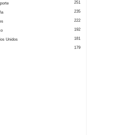
251
porte
235
ña
222
es
192
co
181
os Unidos
179