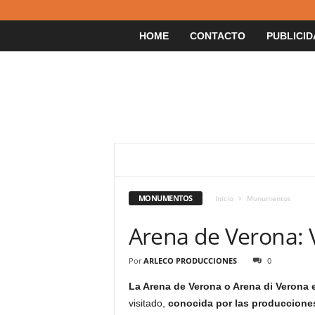
HOME
CONTACTO
PUBLICID
AFGANISTÁN
AFRICA
ALEMANIA
ARGENTINA
ARMENIA
ARUBA
AS
BANGLADESH
BARBADOS
BELGICA
MONUMENTOS
Inicio
Monumentos
BOTSWANA
BRASIL
BRUNEI
BUT
CHILE
CHINA
COLOMBIA
COMOR
Arena de Verona: V
COSTA RICA
COSTUMBRES Y TRADICIONES
CURIOSIDADES
DINAMARCA
ECUADO
ESCOCIA
ESLOVENIA
ESPAÑA
ES
Por
ARLECO PRODUCCIONES
0
FIJI
FILIPINAS
FINLANDIA
FRAN
La Arena de Verona o Arena di Verona 
GIBRALTAR
GRECIA
GUATEMALA
INDIA
INDONESIA
INGLATERRA
visitado,
conocida por las producciones
JAMAICA
JAPON
JORDANIA
KAZ