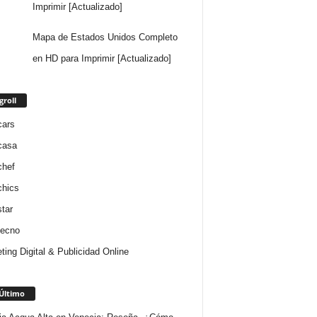
Imprimir [Actualizado]
Mapa de Estados Unidos Completo
en HD para Imprimir [Actualizado]
groll
cars
casa
chef
chics
star
tecno
ting Digital & Publicidad Online
Último