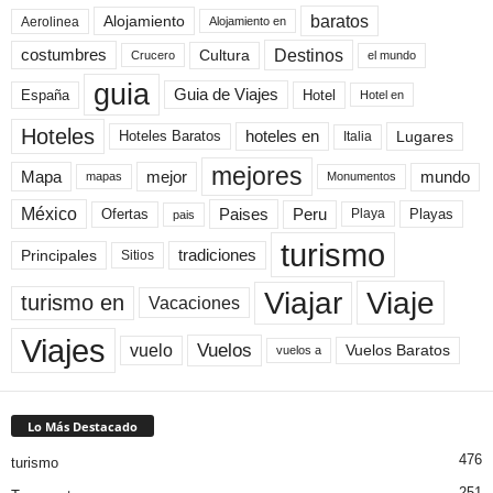
baratos
Alojamiento
Aerolinea
Alojamiento en
Destinos
Cultura
costumbres
el mundo
Crucero
guia
Guia de Viajes
España
Hotel
Hotel en
Hoteles
Hoteles Baratos
hoteles en
Lugares
Italia
mejores
Mapa
mejor
mundo
mapas
Monumentos
México
Paises
Peru
Playa
Playas
Ofertas
pais
turismo
Principales
tradiciones
Sitios
Viaje
Viajar
turismo en
Vacaciones
Viajes
Vuelos
vuelo
Vuelos Baratos
vuelos a
Lo Más Destacado
476
turismo
251