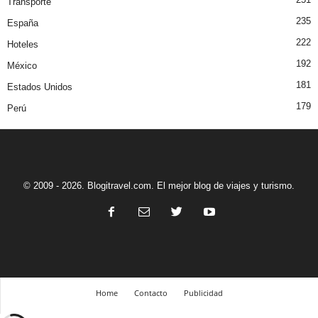
Transporte
235
España
222
Hoteles
192
México
181
Estados Unidos
179
Perú
© 2009 - 2026. Blogitravel.com. El mejor blog de viajes y turismo.
Home
Contacto
Publicidad