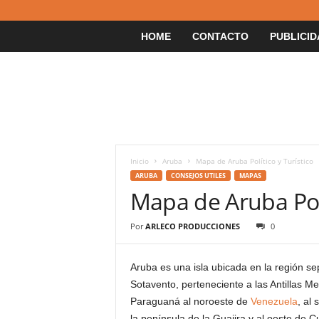
HOME
CONTACTO
PUBLICID
Inicio
Aruba
Mapa de Aruba Político y Turístico
ARUBA
CONSEJOS UTILES
MAPAS
Mapa de Aruba Polí
Por
ARLECO PRODUCCIONES
0
Aruba es una isla ubicada en la región se
Sotavento, perteneciente a las Antillas M
Paraguaná al noroeste de
Venezuela
, al
la península de la Guajira y al oeste de C