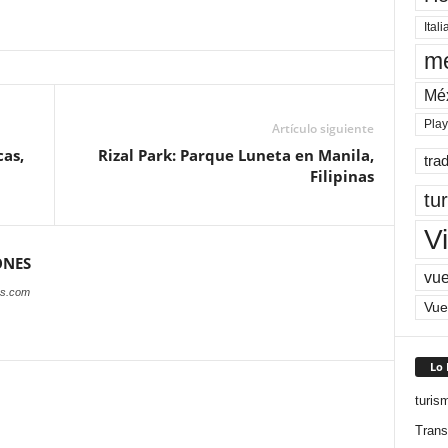
Itali
me
Mé
Pla
Artículo siguiente
cas,
Rizal Park: Parque Luneta en Manila,
tra
Filipinas
tu
Vi
ONES
vue
es.com
Vue
Lo
turis
Trans