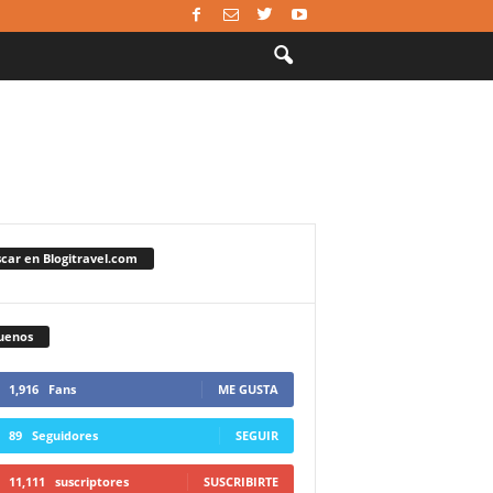
car en Blogitravel.com
uenos
1,916
Fans
ME GUSTA
89
Seguidores
SEGUIR
11,111
suscriptores
SUSCRIBIRTE