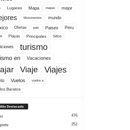
Mapa
mejor
Lugares
a
mapas
jores
mundo
Monumentos
xico
Paises
Peru
Ofertas
pais
Principales
ya
Playas
Sitios
turismo
diciones
rismo en
Vacaciones
Viajes
Viaje
ajar
Vuelos
lo
vuelos a
los Baratos
 Más Destacado
476
mo
251
porte