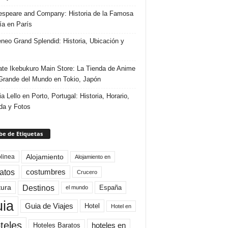
speare and Company: Historia de la Famosa
ría en París
eneo Grand Splendid: Historia, Ubicación y
te Ikebukuro Main Store: La Tienda de Anime
rande del Mundo en Tokio, Japón
ia Lello en Porto, Portugal: Historia, Horario,
da y Fotos
e de Etiquetas
Alojamiento
linea
Alojamiento en
atos
costumbres
Crucero
Destinos
tura
España
el mundo
uia
Guia de Viajes
Hotel
Hotel en
teles
Hoteles Baratos
hoteles en