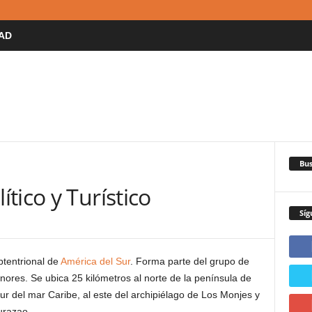
AD
Bus
tico y Turístico
Síg
ptentrional de
América del Sur
. Forma parte del grupo de
enores. Se ubica 25 kilómetros al norte de la península de
 sur del mar Caribe, al este del archipiélago de Los Monjes y
urazao.