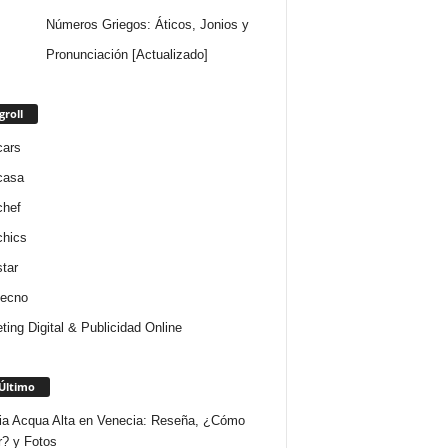
Números Griegos: Áticos, Jonios y
Pronunciación [Actualizado]
groll
cars
casa
chef
chics
star
tecno
ting Digital & Publicidad Online
Último
ria Acqua Alta en Venecia: Reseña, ¿Cómo
r? y Fotos