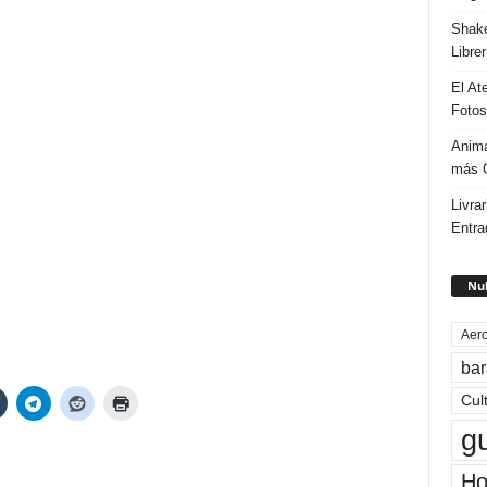
Shake
Libre
El At
Fotos
Anima
más G
Livrar
Entra
Nub
Aero
bar
Cul
g
Ho