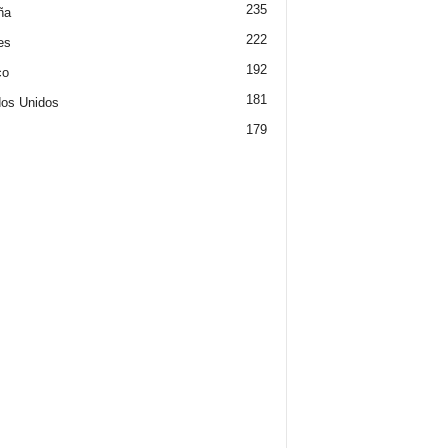
235
ña
222
es
192
co
181
os Unidos
179