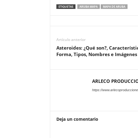
ETIQUETAS
ARUBA MAPA
MAPA DE ARUBA
Artículo anterior
Asteroides: ¿Qué son?, Característi
Forma, Tipos, Nombres e Imágenes
ARLECO PRODUCCI
https://www.arlecoproduccion
Deja un comentario