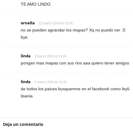
TE AMO LINDO
ornella
22 marzo 2010 At 16:55
no se pueden agrandar los mapas? Xq no puedo ver :S
bye
linda
3 marzo 2011 At 19:24
pongan mas mapas con sus rios aaa quiero tener amigos
linda
3 marzo 2011 At 19:26
de todos los paices busquenme en el facebook como leyli
lisania
Deja un comentario