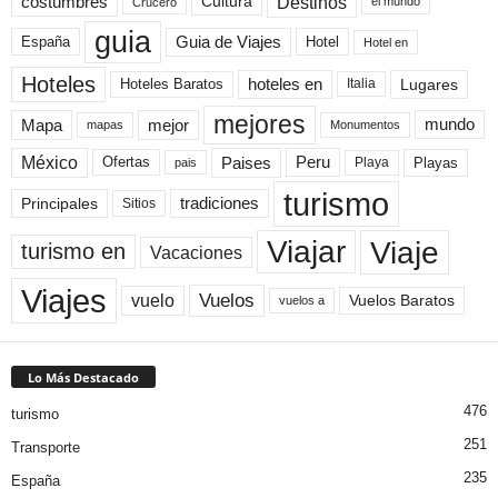
Destinos
Cultura
costumbres
el mundo
Crucero
guia
Guia de Viajes
España
Hotel
Hotel en
Hoteles
Hoteles Baratos
hoteles en
Lugares
Italia
mejores
Mapa
mejor
mundo
mapas
Monumentos
México
Paises
Peru
Playa
Playas
Ofertas
pais
turismo
Principales
tradiciones
Sitios
Viaje
Viajar
turismo en
Vacaciones
Viajes
Vuelos
vuelo
Vuelos Baratos
vuelos a
Lo Más Destacado
476
turismo
251
Transporte
235
España