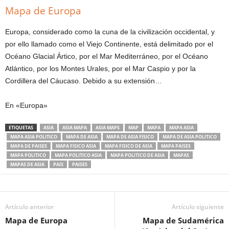
Mapa de Europa
Europa, considerado como la cuna de la civilización occidental, y
por ello llamado como el Viejo Continente, está delimitado por el
Océano Glacial Ártico, por el Mar Mediterráneo, por el Océano
Atlántico, por los Montes Urales, por el Mar Caspio y por la
Cordillera del Cáucaso. Debido a su extensión…
En «Europa»
ETIQUETAS
ASIA
ASIA MAPA
ASIA MAPS
MAP
MAPA
MAPA ASIA
MAPA ASIA POLITICO
MAPA DE ASIA
MAPA DE ASIA FISICO
MAPA DE ASIA POLITICO
MAPA DE PAISES
MAPA FISICO ASIA
MAPA FISICO DE ASIA
MAPA PAISES
MAPA POLITICO
MAPA POLITICO ASIA
MAPA POLITICO DE ASIA
MAPAS
MAPAS DE ASIA
PAIS
PAISES
Artículo anterior
Artículo siguiente
Mapa de Europa
Mapa de Sudamérica