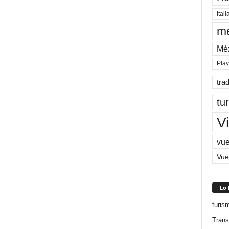
Itali
me
Mé
Pla
tra
tu
Vi
vue
Vue
Lo
turis
Trans