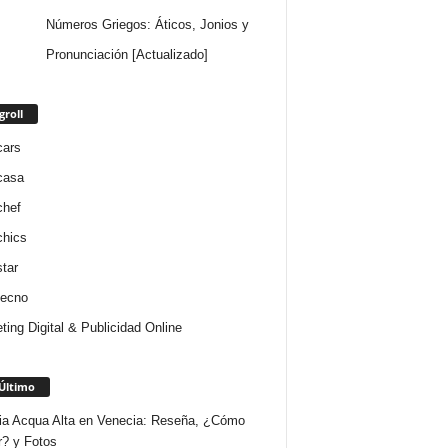
Números Griegos: Áticos, Jonios y
Pronunciación [Actualizado]
groll
cars
casa
chef
chics
star
tecno
ting Digital & Publicidad Online
Último
ria Acqua Alta en Venecia: Reseña, ¿Cómo
r? y Fotos