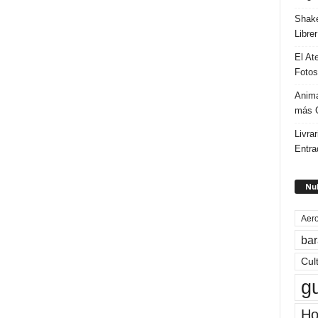
Shake
Libre
El At
Fotos
Anima
más G
Livrar
Entra
Nub
Aero
bar
Cul
g
Ho