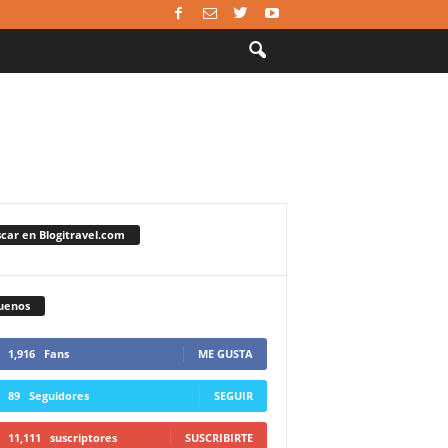
car en Blogitravel.com
uenos
1,916
Fans
ME GUSTA
89
Seguidores
SEGUIR
11,111
suscriptores
SUSCRIBIRTE