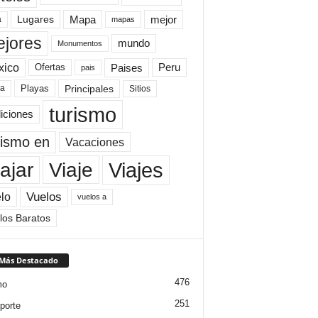
Mapa
mejor
Lugares
a
mapas
jores
mundo
Monumentos
xico
Paises
Peru
Ofertas
pais
Principales
ya
Playas
Sitios
turismo
diciones
rismo en
Vacaciones
Viajes
Viaje
ajar
Vuelos
lo
vuelos a
los Baratos
 Más Destacado
476
mo
251
porte