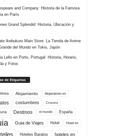
speare and Company: Historia de la Famosa
ría en París
eneo Grand Splendid: Historia, Ubicación y
te Ikebukuro Main Store: La Tienda de Anime
rande del Mundo en Tokio, Japón
ia Lello en Porto, Portugal: Historia, Horario,
da y Fotos
e de Etiquetas
Alojamiento
linea
Alojamiento en
atos
costumbres
Crucero
Destinos
tura
España
el mundo
uia
Guia de Viajes
Hotel
Hotel en
teles
Hoteles Baratos
hoteles en