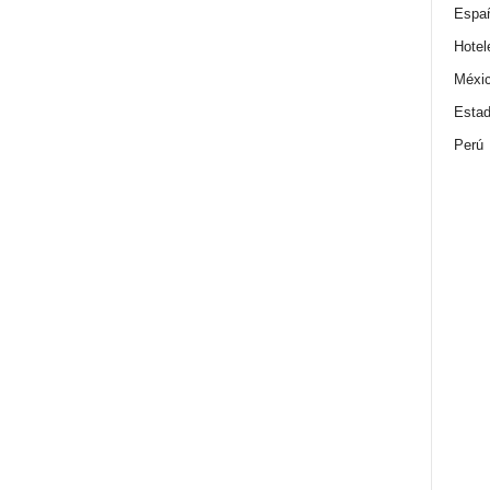
Espa
Hotel
Méxi
Estad
Perú