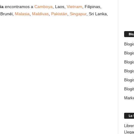
ia
encontramos a
Camboya
, Laos,
Vietnam
, Filipinas,
 Brunéi,
Malasia
,
Maldivas
,
Pakistán
,
Singapur
, Sri Lanka,
Blo
Blogi
Blogi
Blogi
Blogi
Blogi
Blogi
Marke
Lo 
Libre
Llega