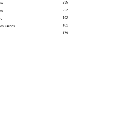
235
ña
222
es
192
co
181
os Unidos
179