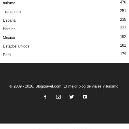
476
turismo
251
Transporte
235
España
222
Hoteles
192
México
181
Estados Unidos
179
Perú
© 2009 - 2026. Blogitravel.com. El mejor blog de viajes y turismo.