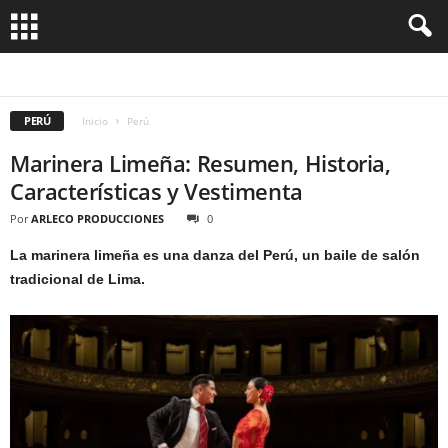
ABANCAY
AREQUIPA
CAJAMARCA
CALLAO
CHICLAYO
CUZCO
HUANUCO
ICA
IQUITOS
LA LIBERTAD
LIMA
PARACAS
PIURA
PUNO
TRUJILLO
PERÚ
Inicio
Perú
Marinera Limeña: Resumen, Historia,
Características y Vestimenta
Por
ARLECO PRODUCCIONES
0
La marinera limeña es una danza del Perú, un baile de salón
tradicional de Lima.