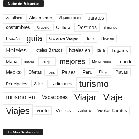
Nube de Etiquetas
baratos
Alojamiento
Aerolinea
Alojamiento en
Destinos
Cultura
costumbres
el mundo
Crucero
guia
Guia de Viajes
España
Hotel
Hotel en
Hoteles
Hoteles Baratos
hoteles en
Lugares
Italia
mejores
Mapa
mejor
mundo
mapas
Monumentos
México
Paises
Peru
Playa
Playas
Ofertas
pais
turismo
Principales
tradiciones
Sitios
Viaje
Viajar
turismo en
Vacaciones
Viajes
Vuelos
vuelo
Vuelos Baratos
vuelos a
Lo Más Destacado