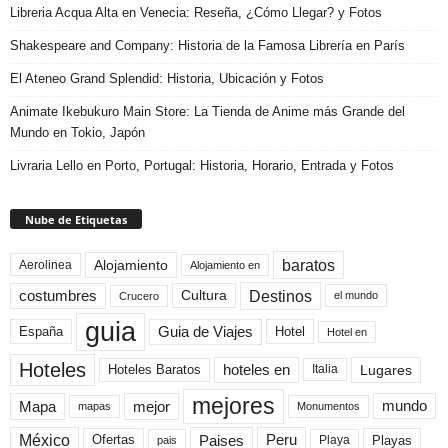
Libreria Acqua Alta en Venecia: Reseña, ¿Cómo Llegar? y Fotos
Shakespeare and Company: Historia de la Famosa Librería en París
El Ateneo Grand Splendid: Historia, Ubicación y Fotos
Animate Ikebukuro Main Store: La Tienda de Anime más Grande del
Mundo en Tokio, Japón
Livraria Lello en Porto, Portugal: Historia, Horario, Entrada y Fotos
Nube de Etiquetas
baratos
Alojamiento
Aerolinea
Alojamiento en
Destinos
Cultura
costumbres
el mundo
Crucero
guia
Guia de Viajes
España
Hotel
Hotel en
Hoteles
Hoteles Baratos
hoteles en
Lugares
Italia
mejores
Mapa
mejor
mundo
mapas
Monumentos
México
Paises
Peru
Playa
Playas
Ofertas
pais