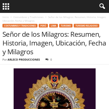
Inicio
Costumbres y Tradiciones
Señor de los Milagros: Resumen, Historia, Imagen,
Ubicación, Fecha y Milagros
COSTUMBRES Y TRADICIONES
PERÚ
LIMA
TURISMO
TURISMO RELIGIOSO
Señor de los Milagros: Resumen,
Historia, Imagen, Ubicación, Fecha
y Milagros
Por
ARLECO PRODUCCIONES
0