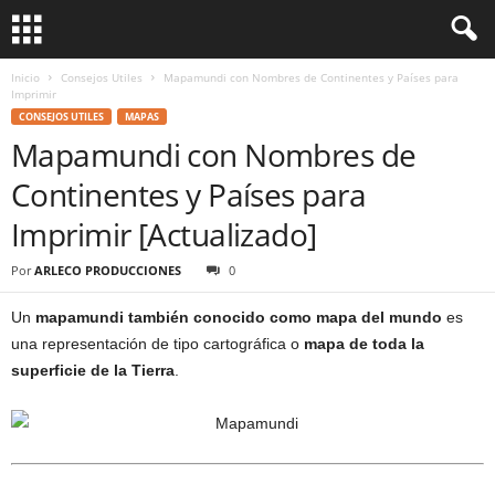
Inicio
Consejos Utiles
Mapamundi con Nombres de Continentes y Países para
Imprimir
CONSEJOS UTILES
MAPAS
Mapamundi con Nombres de
Continentes y Países para
Imprimir [Actualizado]
Por
ARLECO PRODUCCIONES
0
Un
mapamundi también conocido como mapa del mundo
es
una representación de tipo cartográfica o
mapa de toda la
superficie de la Tierra
.