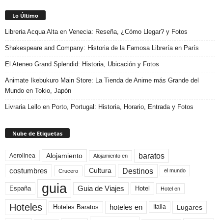
Lo Último
Libreria Acqua Alta en Venecia: Reseña, ¿Cómo Llegar? y Fotos
Shakespeare and Company: Historia de la Famosa Librería en París
El Ateneo Grand Splendid: Historia, Ubicación y Fotos
Animate Ikebukuro Main Store: La Tienda de Anime más Grande del
Mundo en Tokio, Japón
Livraria Lello en Porto, Portugal: Historia, Horario, Entrada y Fotos
Nube de Etiquetas
baratos
Alojamiento
Aerolinea
Alojamiento en
Destinos
Cultura
costumbres
el mundo
Crucero
guia
Guia de Viajes
España
Hotel
Hotel en
Hoteles
Hoteles Baratos
hoteles en
Lugares
Italia