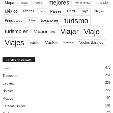
mejores
Mapa
mejor
mundo
mapas
Monumentos
México
Paises
Peru
Playa
Playas
Ofertas
pais
turismo
Principales
tradiciones
Sitios
Viaje
Viajar
turismo en
Vacaciones
Viajes
Vuelos
vuelo
Vuelos Baratos
vuelos a
Lo Más Destacado
476
turismo
251
Transporte
235
España
222
Hoteles
192
México
181
Estados Unidos
179