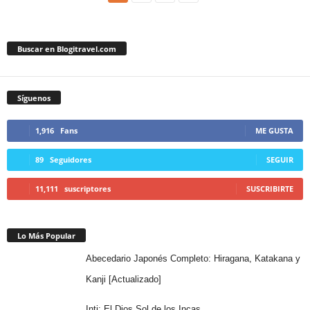
Buscar en Blogitravel.com
Síguenos
1,916
Fans
ME GUSTA
89
Seguidores
SEGUIR
11,111
suscriptores
SUSCRIBIRTE
Lo Más Popular
Abecedario Japonés Completo: Hiragana, Katakana y
Kanji [Actualizado]
Inti: El Dios Sol de los Incas