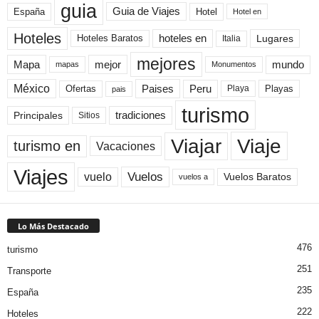
guia
Guia de Viajes
España
Hotel
Hotel en
Hoteles
Hoteles Baratos
hoteles en
Lugares
Italia
mejores
Mapa
mejor
mundo
mapas
Monumentos
México
Paises
Peru
Playa
Playas
Ofertas
pais
turismo
Principales
tradiciones
Sitios
Viaje
Viajar
turismo en
Vacaciones
Viajes
Vuelos
vuelo
Vuelos Baratos
vuelos a
Lo Más Destacado
476
turismo
251
Transporte
235
España
222
Hoteles