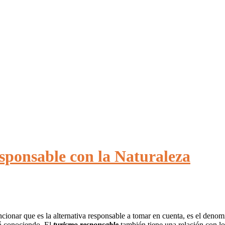
sponsable con la Naturaleza
ionar que es la alternativa responsable a tomar en cuenta, es el deno
á conociendo. El
turismo responsable
también tiene una relación con lo