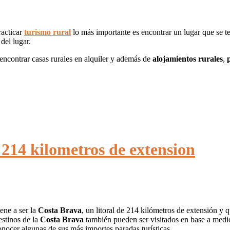
racticar
turismo rural
lo más importante es encontrar un lugar que se t
del lugar.
contrar casas rurales en alquiler y además de
alojamientos rurales
,
 214 kilometros de extension
ene a ser la
Costa Brava
, un litoral de 214 kilómetros de extensión y
estinos de la
Costa Brava
también pueden ser visitados en base a medio
onocer algunas de sus más importes paradas turísticas.