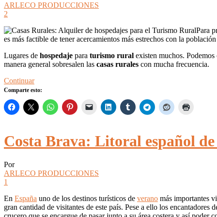
ARLECO PRODUCCIONES
2
Para p
es más factible de tener acercamientos más estrechos con la población 
Lugares de
hospedaje
para
turismo rural
existen muchos. Podemos en
manera general sobresalen las
casas rurales
con mucha frecuencia.
Continuar
Comparte esto:
Costa Brava: Litoral español de
Por
ARLECO PRODUCCIONES
1
En
España
uno de los destinos turísticos de
verano
más importantes vi
gran cantidad de visitantes de este país. Pese a ello los encantadores d
crucero que se encargue de pasar junto a su área costera y así poder c