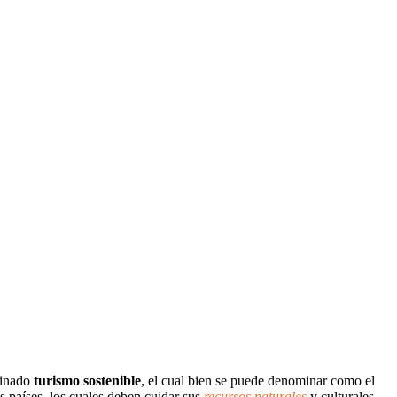
minado
turismo sostenible
, el cual bien se puede denominar como el
s países, los cuales deben cuidar sus
recursos naturales
y culturales