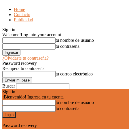
Home
Contacto
Publicidad
Sign in
Welcome!
Log into your account
tu nombre de usuario
tu contraseña
¿Olvidaste tu contraseña?
Password recovery
Recupera tu contraseña
tu correo electrónico
Buscar
Sign in
¡Bienvenido! Ingresa en tu cuenta
tu nombre de usuario
tu contraseña
Forgot your password? Get help
Password recovery