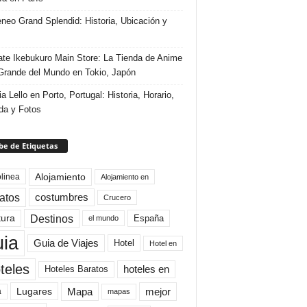
eneo Grand Splendid: Historia, Ubicación y
te Ikebukuro Main Store: La Tienda de Anime
rande del Mundo en Tokio, Japón
ia Lello en Porto, Portugal: Historia, Horario,
da y Fotos
e de Etiquetas
Alojamiento
linea
Alojamiento en
atos
costumbres
Crucero
Destinos
tura
España
el mundo
uia
Guia de Viajes
Hotel
Hotel en
teles
Hoteles Baratos
hoteles en
Mapa
mejor
Lugares
a
mapas