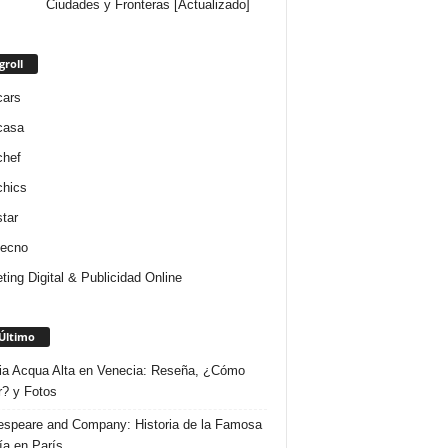
Ciudades y Fronteras [Actualizado]
groll
cars
casa
chef
chics
star
tecno
ting Digital & Publicidad Online
Último
ria Acqua Alta en Venecia: Reseña, ¿Cómo
r? y Fotos
speare and Company: Historia de la Famosa
ría en París