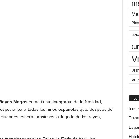
me
Mé
Pla
tra
tu
Vi
vue
Vue
Lo
Reyes Magos
como fiesta integrante de la Navidad,
turis
 especial para todos los niños españoles que, después de
 ciudades esperan ansiosos la llegada de los reyes,
Trans
Espa
Hotel