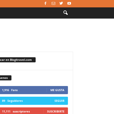
car en Blogitravel.com
uenos
1,916
Fans
ME GUSTA
89
Seguidores
SEGUIR
11,111
suscriptores
SUSCRIBIRTE