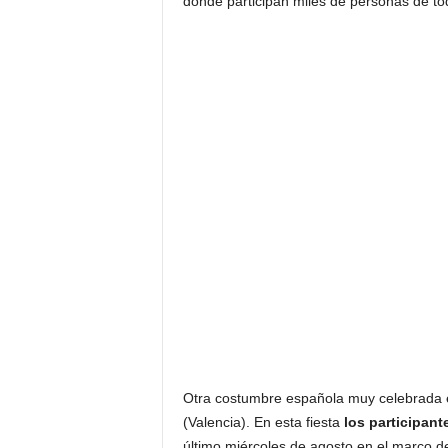
donde participan miles de personas de to
Otra costumbre española muy celebrada 
(Valencia). En esta fiesta
los participant
último miércoles de agosto en el marco d