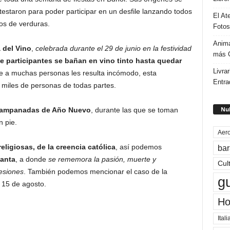
estaron para poder participar en un desfile lanzando todos
El At
os de verduras.
Fotos
Anima
a del Vino
,
celebrada durante el 29 de junio en la festividad
más G
de participantes se bañan en vino tinto hasta quedar
Livrar
ue a muchas personas les resulta incómodo, esta
Entra
miles de personas de todas partes.
Nub
s campanadas de Año Nuevo
, durante las que se toman
 pie.
Aero
ligiosas, de la creencia católica
, así podemos
bar
anta
, a donde
se rememora la pasión, muerte y
Cul
esiones
. También podemos mencionar el caso de la
g
 15 de agosto.
Ho
Itali