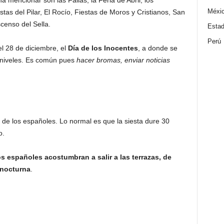
a mencionar son las Fallas, la Feria de Abril, los
Méxi
stas del Pilar, El Rocío, Fiestas de Moros y Cristianos, San
censo del Sella.
Estad
Perú
el 28 de diciembre, el
Día de los Inocentes
, a donde se
s niveles. Es común pues
hacer bromas, enviar noticias
 de los españoles. Lo normal es que la siesta dure 30
o.
s españoles acostumbran a salir a las terrazas, de
a nocturna
.