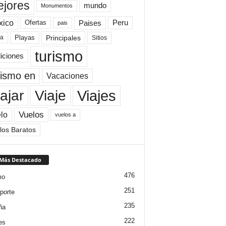
jores
mundo
Monumentos
xico
Paises
Peru
Ofertas
pais
Principales
ya
Playas
Sitios
turismo
diciones
rismo en
Vacaciones
Viajes
Viaje
ajar
Vuelos
lo
vuelos a
los Baratos
 Más Destacado
476
mo
251
porte
235
ña
222
es