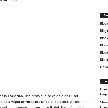
do el mundo.
Blo
Blogi
Blogi
Blogi
Blogi
Blogi
Blogi
Marke
Lo 
Libre
Llega
es la
Tomatina
, una fiesta que se celebra en Buñol
es se arrojan tomates los unos a los otros
. Se celebra el
Shake
Libre
e toda una semana de fiestas en Buñol. Sus orígenes se