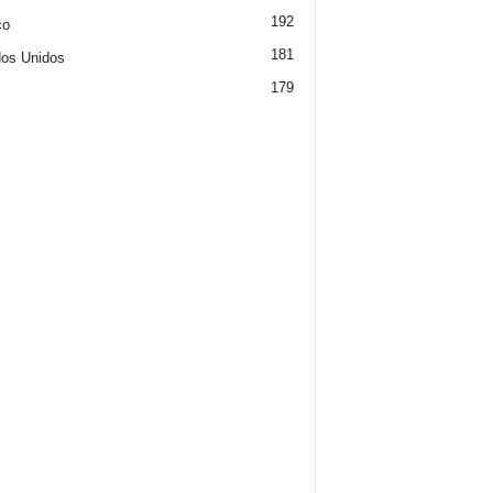
192
co
181
os Unidos
179