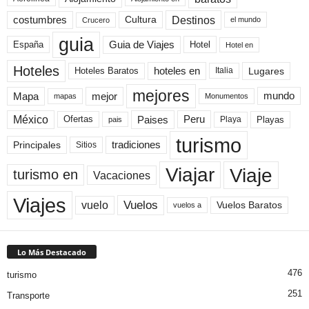
Destinos
Cultura
costumbres
el mundo
Crucero
guia
Guia de Viajes
España
Hotel
Hotel en
Hoteles
Hoteles Baratos
hoteles en
Lugares
Italia
mejores
Mapa
mejor
mundo
mapas
Monumentos
México
Paises
Peru
Playa
Playas
Ofertas
pais
turismo
Principales
tradiciones
Sitios
Viaje
Viajar
turismo en
Vacaciones
Viajes
Vuelos
vuelo
Vuelos Baratos
vuelos a
Lo Más Destacado
476
turismo
251
Transporte