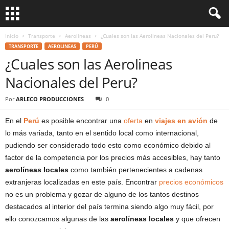
Inicio
Transporte
Aerolineas
¿Cuales son las Aerolineas Nacionales del Peru?
TRANSPORTE
AEROLINEAS
PERÚ
¿Cuales son las Aerolineas
Nacionales del Peru?
Por
ARLECO PRODUCCIONES
0
En el
Perú
es posible encontrar una
oferta
en
viajes en avión
de
lo más variada, tanto en el sentido local como internacional,
pudiendo ser considerado todo esto como económico debido al
factor de la competencia por los precios más accesibles, hay tanto
aerolíneas locales
como también pertenecientes a cadenas
extranjeras localizadas en este país. Encontrar
precios económicos
no es un problema y gozar de alguno de los tantos destinos
destacados al interior del país termina siendo algo muy fácil, por
ello conozcamos algunas de las
aerolíneas locales
y que ofrecen