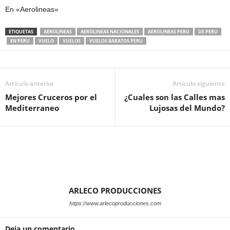
En «Aerolineas»
ETIQUETAS
AEROLINEAS
AEROLINEAS NACIONALES
AEROLINEAS PERU
DE PERU
EN PERU
VUELO
VUELOS
VUELOS BARATOS PERU
Artículo anterior
Artículo siguiente
Mejores Cruceros por el
¿Cuales son las Calles mas
Mediterraneo
Lujosas del Mundo?
ARLECO PRODUCCIONES
https://www.arlecoproducciones.com
Deja un comentario