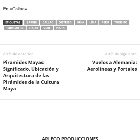
En «Callao»
ETIQUETAS
BARRIO
CALLAO
DISTRITO
GUIA
LIMA
PERU
TURISMO
TURISMO EN
VIAJAR
VIAJE
VIAJES
Artículo anterior
Artículo siguiente
Pirámides Mayas:
Vuelos a Alemania:
Significado, Ubicación y
Aerolineas y Portales
Arquitectura de las
Pirámides de la Cultura
Maya
ARLECO PRODUCCIONES