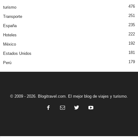
476
turismo
251
Transporte
235
España
222
Hoteles
192
México
181
Estados Unidos
179
Perú
© 2009 - 2026. Blogitravel.com. El mejor blog de viajes y turismo.