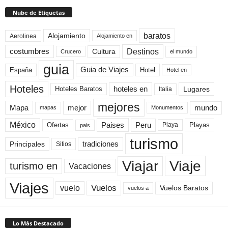
Nube de Etiquetas
baratos
Alojamiento
Aerolinea
Alojamiento en
Destinos
Cultura
costumbres
el mundo
Crucero
guia
Guia de Viajes
España
Hotel
Hotel en
Hoteles
Hoteles Baratos
hoteles en
Lugares
Italia
mejores
Mapa
mejor
mundo
mapas
Monumentos
México
Paises
Peru
Playa
Playas
Ofertas
pais
turismo
Principales
tradiciones
Sitios
Viaje
Viajar
turismo en
Vacaciones
Viajes
Vuelos
vuelo
Vuelos Baratos
vuelos a
Lo Más Destacado