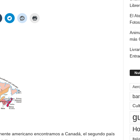
Libre
El At
Fotos
Anima
más G
Livrar
Entra
Nub
Aero
bar
Cul
g
Ho
inente americano encontramos a Canadá, el segundo país
Itali