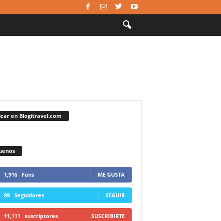
car en Blogitravel.com
uenos
1,916
Fans
ME GUSTA
89
Seguidores
SEGUIR
11,111
suscriptores
SUSCRIBIRTE