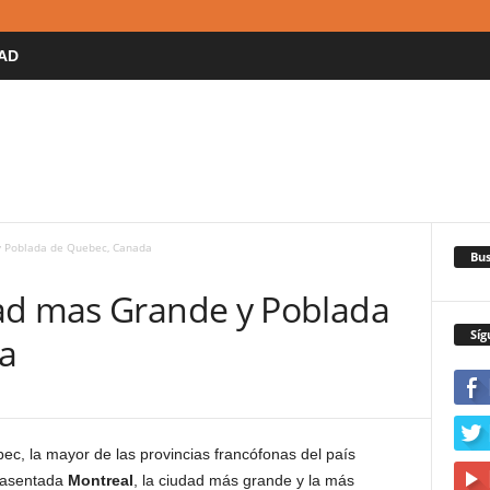
AD
y Poblada de Quebec, Canada
Bus
ad mas Grande y Poblada
Síg
a
c, la mayor de las provincias francófonas del país
 asentada
Montreal
, la ciudad más grande y la más