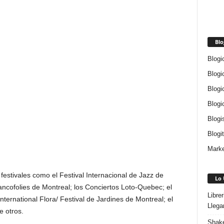
Blo
Blogi
Blogi
Blogi
Blogi
Blogi
Blogi
Marke
festivales como el Festival Internacional de Jazz de
Lo 
Francofolies de Montreal; los Conciertos Loto-Quebec; el
Libre
ternational Flora/ Festival de Jardines de Montreal; el
Llega
e otros.
Shake