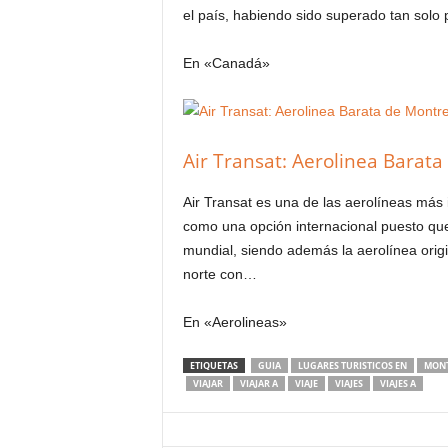
el país, habiendo sido superado tan solo 
En «Canadá»
Air Transat: Aerolinea Barat
Air Transat es una de las aerolíneas más
como una opción internacional puesto que
mundial, siendo además la aerolínea orig
norte con…
En «Aerolineas»
ETIQUETAS
GUIA
LUGARES TURISTICOS EN
MONT
VIAJAR
VIAJAR A
VIAJE
VIAJES
VIAJES A