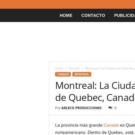
HOME
CONTACTO
PUBLICID
Inicio
Canadá
Montreal: La Ciudad mas Grande 
CANADÁ
MONTREAL
Montreal: La Ciud
de Quebec, Canad
Por
ARLECO PRODUCCIONES
0
La provincia más grande
Canadá
es Quebe
norteamericano. Dentro de Quebec, está