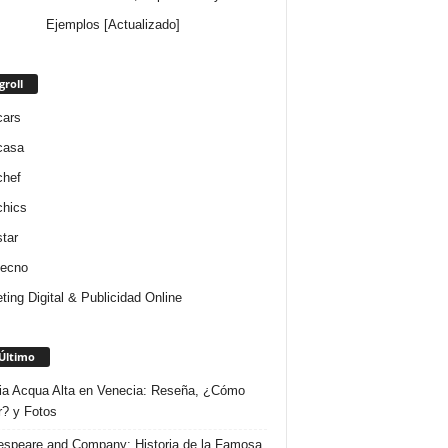
Ejemplos [Actualizado]
groll
cars
casa
chef
chics
star
tecno
ting Digital & Publicidad Online
Último
ria Acqua Alta en Venecia: Reseña, ¿Cómo
r? y Fotos
speare and Company: Historia de la Famosa