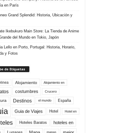
ría en París
eneo Grand Splendid: Historia, Ubicación y
te Ikebukuro Main Store: La Tienda de Anime
rande del Mundo en Tokio, Japón
ia Lello en Porto, Portugal: Historia, Horario,
da y Fotos
e de Etiquetas
Alojamiento
linea
Alojamiento en
atos
costumbres
Crucero
Destinos
tura
España
el mundo
uia
Guia de Viajes
Hotel
Hotel en
teles
Hoteles Baratos
hoteles en
Mapa
mejor
Lugares
a
mapas