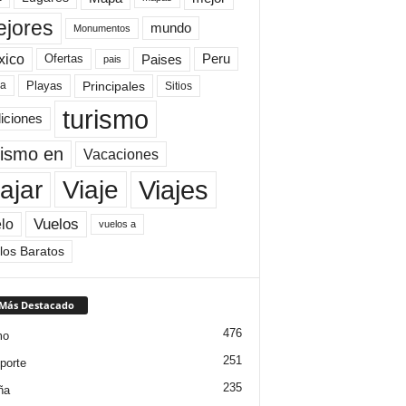
jores
mundo
Monumentos
xico
Paises
Peru
Ofertas
pais
Principales
ya
Playas
Sitios
turismo
diciones
rismo en
Vacaciones
Viajes
Viaje
ajar
Vuelos
lo
vuelos a
los Baratos
 Más Destacado
476
mo
251
porte
235
ña