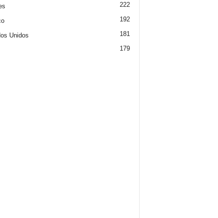
222
es
192
co
181
os Unidos
179