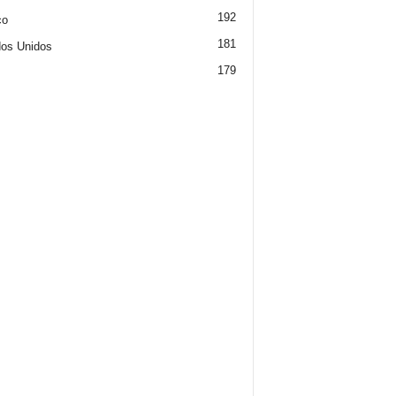
192
co
181
os Unidos
179