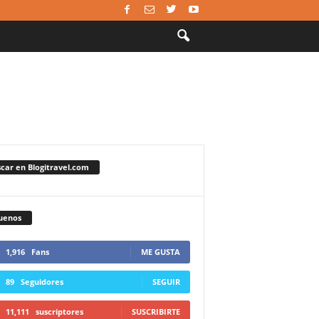
car en Blogitravel.com
uenos
1,916
Fans
ME GUSTA
89
Seguidores
SEGUIR
11,111
suscriptores
SUSCRIBIRTE