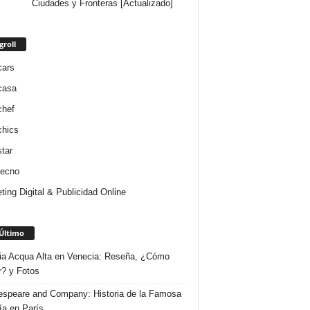
Ciudades y Fronteras [Actualizado]
groll
cars
casa
chef
chics
star
tecno
ting Digital & Publicidad Online
Último
ria Acqua Alta en Venecia: Reseña, ¿Cómo
r? y Fotos
speare and Company: Historia de la Famosa
ría en París