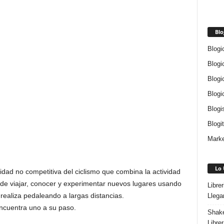
Blo
Blogi
Blogi
Blogi
Blogi
Blogi
Blogi
Marke
Lo 
idad no competitiva del ciclismo que combina la actividad
ad de viajar, conocer y experimentar nuevos lugares usando
Libre
 realiza pedaleando a largas distancias.
Llega
encuentra uno a su paso.
Shake
Libre