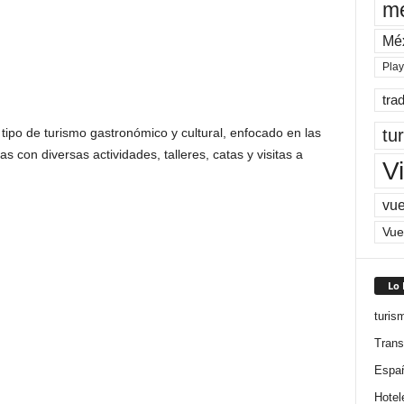
me
Mé
Pla
tra
tu
ipo de turismo gastronómico y cultural, enfocado en las
s con diversas actividades, talleres, catas y visitas a
Vi
vue
Vue
Lo
turis
Trans
Espa
Hotel