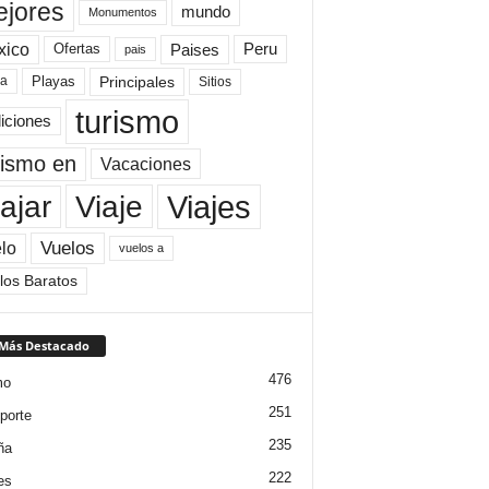
jores
mundo
Monumentos
xico
Paises
Peru
Ofertas
pais
Principales
ya
Playas
Sitios
turismo
diciones
rismo en
Vacaciones
Viajes
Viaje
ajar
Vuelos
lo
vuelos a
los Baratos
 Más Destacado
476
mo
251
porte
235
ña
222
es