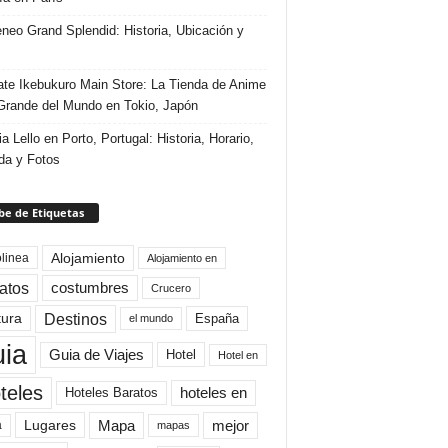
eneo Grand Splendid: Historia, Ubicación y
te Ikebukuro Main Store: La Tienda de Anime
rande del Mundo en Tokio, Japón
ia Lello en Porto, Portugal: Historia, Horario,
da y Fotos
e de Etiquetas
Alojamiento
linea
Alojamiento en
atos
costumbres
Crucero
Destinos
tura
España
el mundo
uia
Guia de Viajes
Hotel
Hotel en
teles
Hoteles Baratos
hoteles en
Mapa
mejor
Lugares
a
mapas