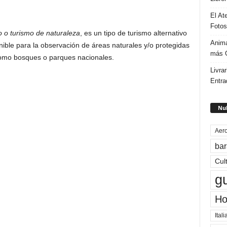
El At
Fotos
o o turismo de naturaleza
, es un tipo de turismo alternativo
Anima
enible para la observación de áreas naturales y/o protegidas
más G
omo bosques o parques nacionales.
Livrar
Entra
Nub
Aero
bar
Cul
g
Ho
Itali