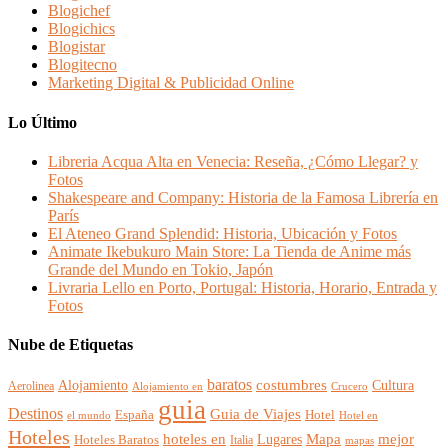
Blogichef
Blogichics
Blogistar
Blogitecno
Marketing Digital & Publicidad Online
Lo Último
Libreria Acqua Alta en Venecia: Reseña, ¿Cómo Llegar? y
Fotos
Shakespeare and Company: Historia de la Famosa Librería en
París
El Ateneo Grand Splendid: Historia, Ubicación y Fotos
Animate Ikebukuro Main Store: La Tienda de Anime más
Grande del Mundo en Tokio, Japón
Livraria Lello en Porto, Portugal: Historia, Horario, Entrada y
Fotos
Nube de Etiquetas
baratos
Alojamiento
costumbres
Cultura
Aerolinea
Alojamiento en
Crucero
guia
Destinos
Guia de Viajes
España
Hotel
el mundo
Hotel en
Hoteles
mejor
hoteles en
Mapa
Lugares
Hoteles Baratos
Italia
mapas