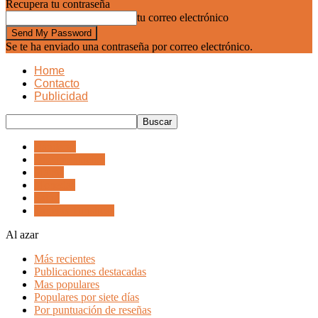
Recupera tu contraseña
tu correo electrónico
Se te ha enviado una contraseña por correo electrónico.
Home
Contacto
Publicidad
Banderas
Documentacion
Mapas
Monedas
Salud
Tarjetas Turisticas
Al azar
Más recientes
Publicaciones destacadas
Mas populares
Populares por siete días
Por puntuación de reseñas