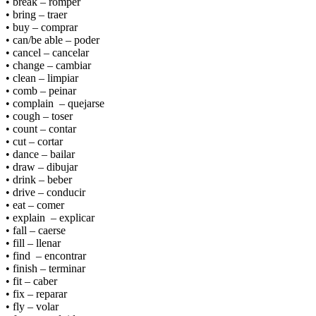
• break – romper
• bring – traer
• buy – comprar
• can/be able – poder
• cancel – cancelar
• change – cambiar
• clean – limpiar
• comb – peinar
• complain – quejarse
• cough – toser
• count – contar
• cut – cortar
• dance – bailar
• draw – dibujar
• drink – beber
• drive – conducir
• eat – comer
• explain – explicar
• fall – caerse
• fill – llenar
• find – encontrar
• finish – terminar
• fit – caber
• fix – reparar
• fly – volar