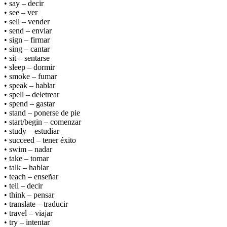
• say – decir
• see – ver
• sell – vender
• send – enviar
• sign – firmar
• sing – cantar
• sit – sentarse
• sleep – dormir
• smoke – fumar
• speak – hablar
• spell – deletrear
• spend – gastar
• stand – ponerse de pie
• start/begin – comenzar
• study – estudiar
• succeed – tener éxito
• swim – nadar
• take – tomar
• talk – hablar
• teach – enseñar
• tell – decir
• think – pensar
• translate – traducir
• travel – viajar
• try – intentar