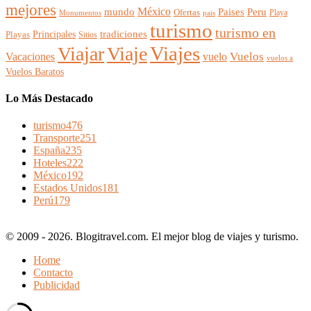
mejores
México
Paises
mundo
Peru
Ofertas
Playa
Monumentos
pais
turismo
turismo en
Principales
tradiciones
Playas
Sitios
Viajes
Viajar
Viaje
Vuelos
Vacaciones
vuelo
vuelos a
Vuelos Baratos
Lo Más Destacado
turismo
476
Transporte
251
España
235
Hoteles
222
México
192
Estados Unidos
181
Perú
179
© 2009 - 2026. Blogitravel.com. El mejor blog de viajes y turismo.
Home
Contacto
Publicidad