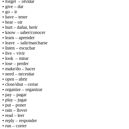
• forget – olvidar
• give – dar
• go – ir
• have – tener
• hear – oir
• hurt – dañar, herir
• know – saber/conocer
• learn – aprender
• leave – salir/marcharse
• listen – escuchar
• live – vivir
• look – mirar
• lose – perder
• make/do – hacer
• need – necesitar
• open – abrir
• close/shut – cerrar
• organize – organizar
• pay – pagar
• play – jugar
• put – poner
• rain – llover
• read – leer
• reply – responder
• run – correr