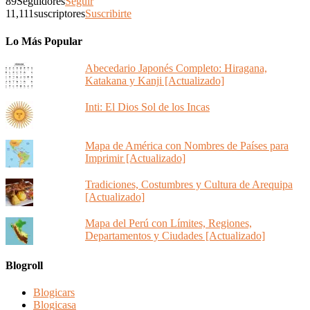
89
Seguidores
Seguir
11,111
suscriptores
Suscribirte
Lo Más Popular
Abecedario Japonés Completo: Hiragana,
Katakana y Kanji [Actualizado]
Inti: El Dios Sol de los Incas
Mapa de América con Nombres de Países para
Imprimir [Actualizado]
Tradiciones, Costumbres y Cultura de Arequipa
[Actualizado]
Mapa del Perú con Límites, Regiones,
Departamentos y Ciudades [Actualizado]
Blogroll
Blogicars
Blogicasa