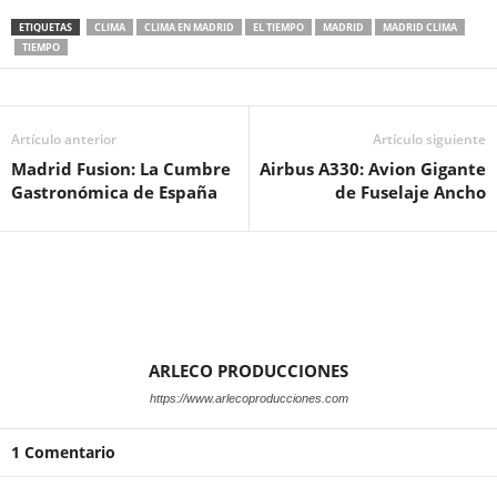
ETIQUETAS
CLIMA
CLIMA EN MADRID
EL TIEMPO
MADRID
MADRID CLIMA
TIEMPO
Artículo anterior
Artículo siguiente
Madrid Fusion: La Cumbre
Airbus A330: Avion Gigante
Gastronómica de España
de Fuselaje Ancho
ARLECO PRODUCCIONES
https://www.arlecoproducciones.com
1 Comentario