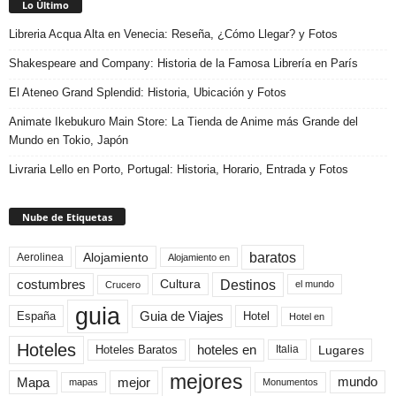
Lo Último
Libreria Acqua Alta en Venecia: Reseña, ¿Cómo Llegar? y Fotos
Shakespeare and Company: Historia de la Famosa Librería en París
El Ateneo Grand Splendid: Historia, Ubicación y Fotos
Animate Ikebukuro Main Store: La Tienda de Anime más Grande del
Mundo en Tokio, Japón
Livraria Lello en Porto, Portugal: Historia, Horario, Entrada y Fotos
Nube de Etiquetas
baratos
Alojamiento
Aerolinea
Alojamiento en
Destinos
Cultura
costumbres
el mundo
Crucero
guia
Guia de Viajes
España
Hotel
Hotel en
Hoteles
Hoteles Baratos
hoteles en
Lugares
Italia
mejores
Mapa
mejor
mundo
mapas
Monumentos