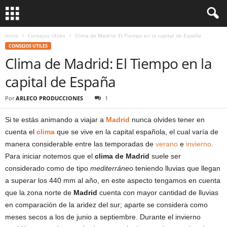
Inicio
Consejos Utiles
Clima de Madrid: El Tiempo en la capital de España
CONSEJOS UTILES
Clima de Madrid: El Tiempo en la
capital de España
Por
ARLECO PRODUCCIONES
1
Si te estás animando a viajar a
Madrid
nunca olvides tener en
cuenta el
clima
que se vive en la capital española, el cual varía de
manera considerable entre las temporadas de
verano
e
invierno
.
Para iniciar notemos que el
clima de Madrid
suele ser
considerado como de tipo
mediterráneo
teniendo lluvias que llegan
a superar los 440 mm al año, en este aspecto tengamos en cuenta
que la zona norte de
Madrid
cuenta con mayor cantidad de lluvias
en comparación de la aridez del sur; aparte se considera como
meses secos a los de junio a septiembre. Durante el invierno