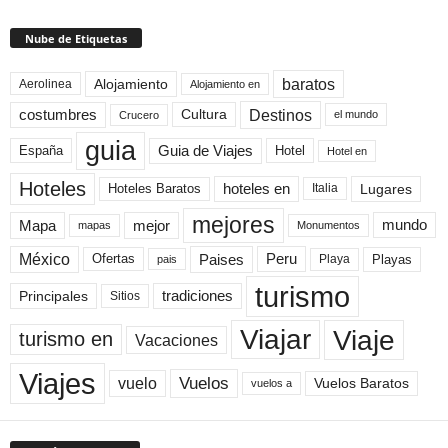
Nube de Etiquetas
baratos
Alojamiento
Aerolinea
Alojamiento en
Destinos
Cultura
costumbres
el mundo
Crucero
guia
Guia de Viajes
España
Hotel
Hotel en
Hoteles
Hoteles Baratos
hoteles en
Lugares
Italia
mejores
Mapa
mejor
mundo
mapas
Monumentos
México
Paises
Peru
Playa
Playas
Ofertas
pais
turismo
Principales
tradiciones
Sitios
Viaje
Viajar
turismo en
Vacaciones
Viajes
Vuelos
vuelo
Vuelos Baratos
vuelos a