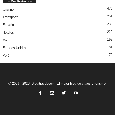
Lo Más Destacado
476
turismo
251
Transporte
235
España
222
Hoteles
192
México
181
Estados Unidos
179
Perú
© 2009 - 2026. Blogitravel.com. El mejor blog de viajes y turismo.