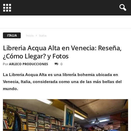
FLORENCIA
MILÁN
ROMA
VATICANO
VENECIA
VERONA
ITALIA
Inicio
Italia
Libreria Acqua Alta en Venecia: Reseña,
¿Cómo Llegar? y Fotos
Por
ARLECO PRODUCCIONES
0
La Libreria Acqua Alta es una librería bohemia ubicada en
Venecia, Italia, considerada como una de las más bellas del
mundo.