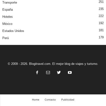
251
Transporte
235
España
222
Hoteles
192
México
181
Estados Unidos
179
Perú
© 2009 - 2026. Blogitravel.com. El mejor blog de viajes y turismo.
Home
Contacto
Publicidad