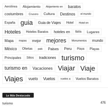
baratos
Alojamiento
Aerolinea
Alojamiento en
Destinos
Cultura
costumbres
el mundo
Crucero
guia
Guia de Viajes
España
Hotel
Hotel en
Hoteles
Hoteles Baratos
hoteles en
Lugares
Italia
mejores
Mapa
mejor
mundo
mapas
Monumentos
México
Paises
Peru
Playa
Playas
Ofertas
pais
turismo
Principales
tradiciones
Sitios
Viaje
Viajar
turismo en
Vacaciones
Viajes
Vuelos
vuelo
Vuelos Baratos
vuelos a
Lo Más Destacado
476
turismo