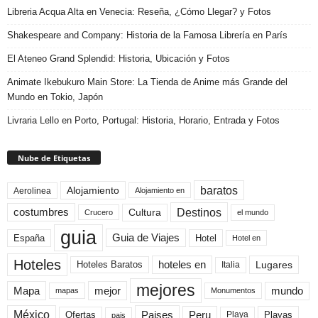
Libreria Acqua Alta en Venecia: Reseña, ¿Cómo Llegar? y Fotos
Shakespeare and Company: Historia de la Famosa Librería en París
El Ateneo Grand Splendid: Historia, Ubicación y Fotos
Animate Ikebukuro Main Store: La Tienda de Anime más Grande del
Mundo en Tokio, Japón
Livraria Lello en Porto, Portugal: Historia, Horario, Entrada y Fotos
Nube de Etiquetas
baratos
Alojamiento
Aerolinea
Alojamiento en
Destinos
Cultura
costumbres
el mundo
Crucero
guia
Guia de Viajes
España
Hotel
Hotel en
Hoteles
Hoteles Baratos
hoteles en
Lugares
Italia
mejores
Mapa
mejor
mundo
mapas
Monumentos
México
Paises
Peru
Playa
Playas
Ofertas
pais