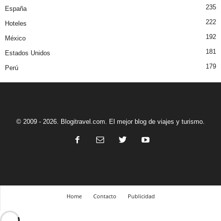
235
España
222
Hoteles
192
México
181
Estados Unidos
179
Perú
© 2009 - 2026. Blogitravel.com. El mejor blog de viajes y turismo.
Home
Contacto
Publicidad