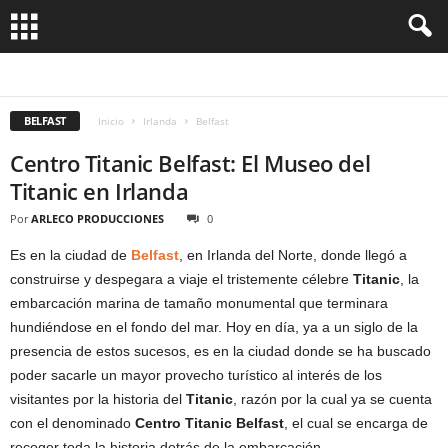
BELFAST
DUBLIN
BELFAST
Inicio
Irlanda
Belfast
Centro Titanic Belfast: El Museo del
Titanic en Irlanda
Por
ARLECO PRODUCCIONES
0
Es en la ciudad de
Belfast
, en Irlanda del Norte, donde llegó a
construirse y despegara a viaje el tristemente célebre
Titanic
, la
embarcación marina de tamaño monumental que terminara
hundiéndose en el fondo del mar. Hoy en día, ya a un siglo de la
presencia de estos sucesos, es en la ciudad donde se ha buscado
poder sacarle un mayor provecho turístico al interés de los
visitantes por la historia del
Titanic
, razón por la cual ya se cuenta
con el denominado
Centro Titanic Belfast
, el cual se encarga de
recoger toda la historia detrás de la embarcación.