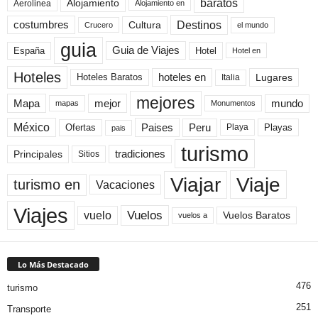
baratos
Alojamiento
Aerolinea
Alojamiento en
Destinos
Cultura
costumbres
el mundo
Crucero
guia
Guia de Viajes
España
Hotel
Hotel en
Hoteles
Hoteles Baratos
hoteles en
Lugares
Italia
mejores
Mapa
mejor
mundo
mapas
Monumentos
México
Paises
Peru
Playa
Playas
Ofertas
pais
turismo
Principales
tradiciones
Sitios
Viaje
Viajar
turismo en
Vacaciones
Viajes
Vuelos
vuelo
Vuelos Baratos
vuelos a
Lo Más Destacado
476
turismo
251
Transporte