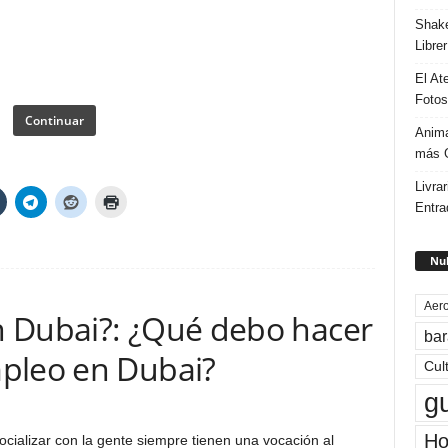
Shake
Libre
El At
Fotos
Continuar
Anima
más G
Livrar
Entra
Nub
Aero
 Dubai?: ¿Qué debo hacer
bar
pleo en Dubai?
Cul
g
Ho
ocializar con la gente siempre tienen una vocación al