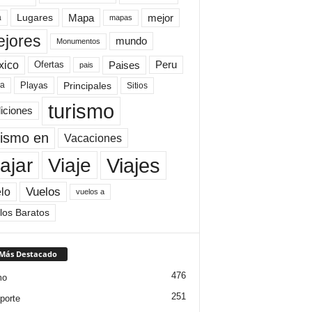
Mapa
mejor
Lugares
a
mapas
jores
mundo
Monumentos
xico
Paises
Peru
Ofertas
pais
Principales
ya
Playas
Sitios
turismo
diciones
rismo en
Vacaciones
Viajes
Viaje
ajar
Vuelos
lo
vuelos a
los Baratos
 Más Destacado
476
mo
251
porte