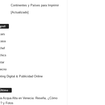
Continentes y Países para Imprimir
[Actualizado]
groll
cars
casa
chef
chics
star
tecno
ting Digital & Publicidad Online
Último
ria Acqua Alta en Venecia: Reseña, ¿Cómo
r? y Fotos