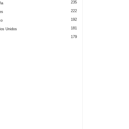
235
ña
222
es
192
co
181
os Unidos
179