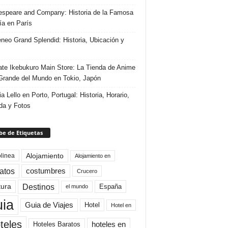
speare and Company: Historia de la Famosa
ría en París
eneo Grand Splendid: Historia, Ubicación y
te Ikebukuro Main Store: La Tienda de Anime
rande del Mundo en Tokio, Japón
ia Lello en Porto, Portugal: Historia, Horario,
da y Fotos
e de Etiquetas
Alojamiento
linea
Alojamiento en
atos
costumbres
Crucero
Destinos
tura
España
el mundo
uia
Guia de Viajes
Hotel
Hotel en
teles
Hoteles Baratos
hoteles en