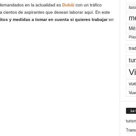
s demandados en la actualidad es
Dubái
con un tráfico
Itali
da cientos de aspirantes que desean laborar aquí. En este
me
itos y medidas a tomar en cuenta si quieres trabajar
en
Mé
Pla
tra
tu
Vi
vue
Vue
Lo
turis
Trans