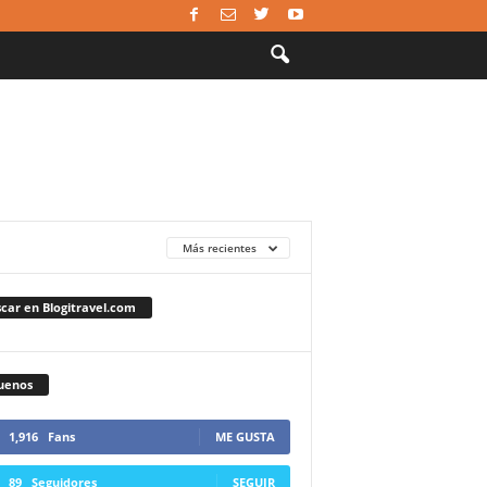
Más recientes
car en Blogitravel.com
uenos
1,916
Fans
ME GUSTA
89
Seguidores
SEGUIR